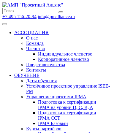
Search
Search
for:
+7 495 156-20-94
info@pmalliance.ru
Войти
АССОЦИАЦИЯ
О нас
Команда
Членство
Индивидуальное членство
Корпоративное членство
Представительства
Контакты
ОБУЧЕНИЕ
Даты обучения
Устойчивое проектное управление ISEE-
PM
Управление проектами IPMA
Подготовка к сертификации
IPMA на уровни D, C, B, A
Подготовка к сертификации
IPMA CCT
IPMA Базовый
Курсы партнёров