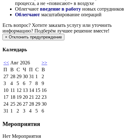
процесса, а не «повисают» в воздухе
Облегчают
введение в работу
новых сотрудников
Облегчают
масштабирование операций
Есть вопрос?
Хотите заказать услугу или уточнить
информацию? Подберём лучшее решение вместе!
×
Отклонить предупреждение
Календарь
<<
Авг 2026
>>
П
В
С
Ч
П
С
В
27
28
29
30
31
1
2
3
4
5
6
7
8
9
10
11
12
13
14
15
16
17
18
19
20
21
22
23
24
25
26
27
28
29
30
31
1
2
3
4
5
6
Мероприятия
Нет Мероприятия