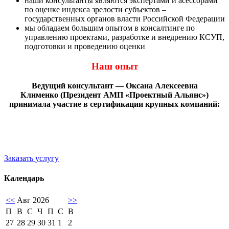
наши консультанты являются экспертами и асессорами
по оценке индекса зрелости субъектов –
государственных органов власти Российской Федерации
мы обладаем большим опытом в консалтинге по
управлению проектами, разработке и внедрению КСУП,
подготовки и проведению оценки
Наш опыт
Ведущий консультант — Оксана Алексеевна
Клименко (Президент АМП «Проектный Альянс»)
принимала участие в сертификации крупных компаний:
Заказать услугу
Календарь
<<
Авг 2026
>>
П
В
С
Ч
П
С
В
27
28
29
30
31
1
2