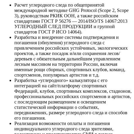
Расчет углеродного следа по общепринятой
международной методике GHG Protocol (Scope 2, Scope
3), руководствам РКИК ООН, а также российским
стандартами ГОСТ Р 56276 — 2014/ISO/TS 14067:2013
УГЛЕРОДНЫЙ СЛЕД ПРОДУКЦИИ и группой
стандартов ГОСТ Р ИСО 14064).
Разработка и внедрение системы подтверждения и
погашения (обнуления) углеродного следа с
привлечением российских устойчивых, экологических
проектов, а также посадок и/или сохранения лесов/
деревьев с обязательным дальнейшим управлением
лесным массивом на территории России, включая
именные рощи сборных, спортивных клубов, команд,
спортсменов, популярных артистов и т.д.
Разработка «углеродного» калькулятора с его
интеграцией на сайт/платформу спортивных
Федераций, клубов, спортивных комплексов, стадионов,
профессиональных российских спортсменов и артистов,
с последующим размещением и освещением
статистической информации о событиях,
передвижениях, размере углеродного следа и способов
его погашения.
Реализация возможности оплаты и погашения
индивидуального углеродного следа зрителями,