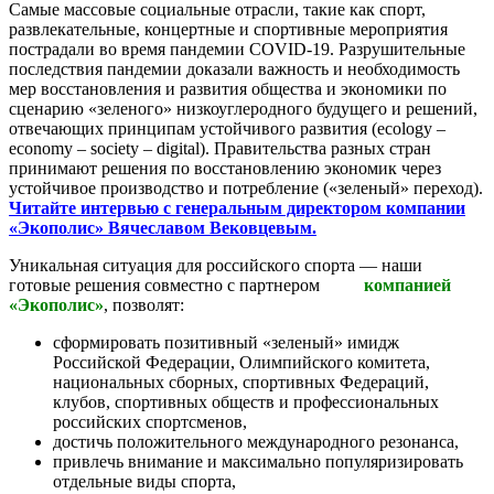
Самые массовые социальные отрасли, такие как спорт,
развлекательные, концертные и спортивные мероприятия
пострадали во время пандемии COVID-19. Разрушительные
последствия пандемии доказали важность и необходимость
мер восстановления и развития общества и экономики по
сценарию «зеленого» низкоуглеродного будущего и решений,
отвечающих принципам устойчивого развития (ecology –
economy – society – digital). Правительства разных стран
принимают решения по восстановлению экономик через
устойчивое производство и потребление («зеленый» переход).
Читайте интервью с генеральным директором компании
«Экополис»
Вячеславом Вековцевым.
Уникальная ситуация для российского спорта — наши
готовые решения совместно с партнером
компанией
«Экополис»
, позволят:
сформировать позитивный «зеленый» имидж
Российской Федерации, Олимпийского комитета,
национальных сборных, спортивных Федераций,
клубов, спортивных обществ и профессиональных
российских спортсменов,
достичь положительного международного резонанса,
привлечь внимание и максимально популяризировать
отдельные виды спорта,