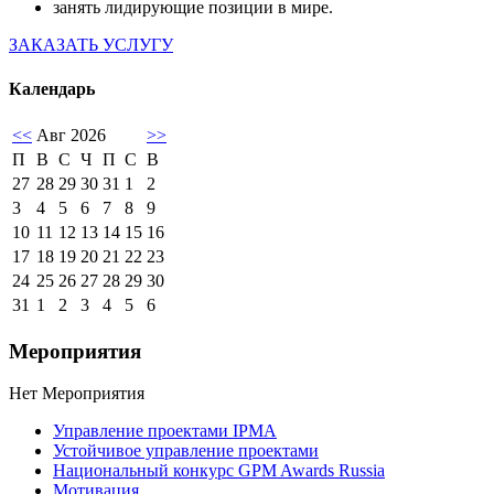
занять лидирующие позиции в мире.
ЗАКАЗАТЬ УСЛУГУ
Календарь
<<
Авг 2026
>>
П
В
С
Ч
П
С
В
27
28
29
30
31
1
2
3
4
5
6
7
8
9
10
11
12
13
14
15
16
17
18
19
20
21
22
23
24
25
26
27
28
29
30
31
1
2
3
4
5
6
Мероприятия
Нет Мероприятия
Управление проектами IPMA
Устойчивое управление проектами
Национальный конкурс GPM Awards Russia
Мотивация