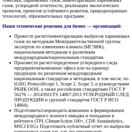
тематики, парниковых газов, инвентаризации парниковых
газов, углеродной отчетности, реализации экологических
проектов, проектов устойчивого развития, природоохранных
технологий, образовательных программ.
Наши технические решения для бизнес — организаций:
Провести расчет/инвентаризацию выбросов парниковых
газов по методикам Межправительственной группы
экспертов по изменению климата (МГЭИК),
национальным методикам и различным
международным/национальным стандартам.
Произвести расчет/определение углеродного следа
предприятия/компании/ офиса или на единицу
продукции по различным международным/
национальным стандартам и методикам, в том числе, по
(GHG ProtocolScope 1, Scope 2, Scope 3, и руководствами
РКИК ООН, а также российским стандартами ГОСТ Р
56276 — 2014/ISO/TS 14067:2013 УГЛЕРОДНЫЙ СЛЕД
ПРОДУКЦИИ и группой стандартов ГОСТ Р ИСО
14064).
Подготовить/сопроводить компанию в формировании
международного зеленого имиджа и попадание в
рейтинги (TPI, ClimateAction 100+, CDP, Sustainalytics,
MSCI ESG). Подготовить публичный отчет по выбросам
парниковых газов так, как это рекомендует