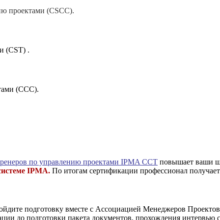
ию проектами (CSCC).
 (CST) .
тами (CCC).
и тренеров по управлению проектами IPMA CCT
повышает ваши ш
 системе IPMA.
По итогам сертификации профессионал получае
ойдите подготовку вместе с Ассоциацией Менеджеров Проекто
ации до подготовки пакета документов, прохождения интервью 