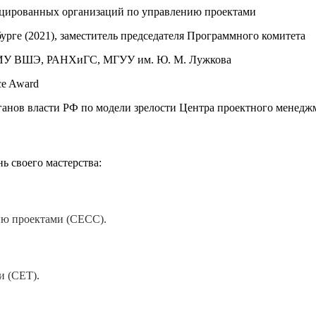
фицированных организаций по управлению проектами
рге (2021), заместитель председателя Программного комитета
 НИУ ВШЭ, РАНХиГС, МГУУ им. Ю. М. Лужкова
ce Award
ганов власти РФ по модели зрелости Центра проектного мене
ь своего мастерства:
ию проектами (CECC).
и (CET).