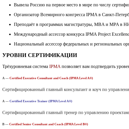
Вывела Россию на первое место в мире по числу серти
Организатор Всемирного конгресса IPMA в Санкт-Петербу
Преподаёт в программах магистратуры, MBA и MPA в
Международный ассессор конкурса IPMA Project Excellen
Национальный ассессор федеральных и региональных ор
УРОВНИ СЕРТИФИКАЦИИ
Трёхуровневая система
IPMA
позволяет вам подтвердить уровен
А —
Certified Executive Consultant and Coach (IPMA Level A®)
Сертифицированный главный консультант и коуч по управлен
А —
Certified Executive Trainer (IPMA Level A®)
Сертифицированный главный тренер по управлению проектам
B —
Certified Senior Consultant and Coach (IPMA Level B®)