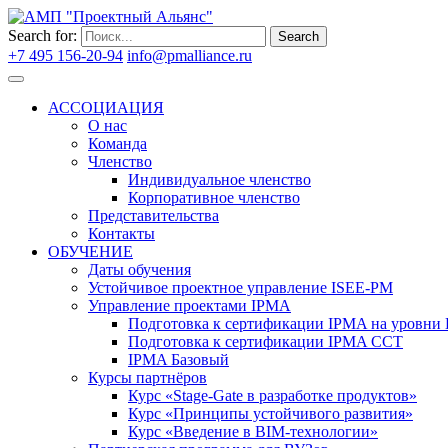
Search for:
Search
+7 495 156-20-94
info@pmalliance.ru
Войти
АССОЦИАЦИЯ
О нас
Команда
Членство
Индивидуальное членство
Корпоративное членство
Представительства
Контакты
ОБУЧЕНИЕ
Даты обучения
Устойчивое проектное управление ISEE-PM
Управление проектами IPMA
Подготовка к сертификации IPMA на уровни D
Подготовка к сертификации IPMA CCT
IPMA Базовый
Курсы партнёров
Курс «Stage-Gate в разработке продуктов»
Курс «Принципы устойчивого развития»
Курс «Введение в BIM-технологии»