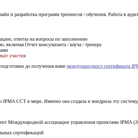
зайн и разработка программ тренингов / обучения. Работа в ауд
кацию, ответы на вопросы по заполнению
, включая Отчет консультанта / коуча / тренера
рами
кат участия
а подготовки до получения вами
международного сертификата I
IPMA CCT в мире. Именно она создала и внедрила эту систему,
дент Международной ассоциации управления проектами IPMA (2
альных сертификаций