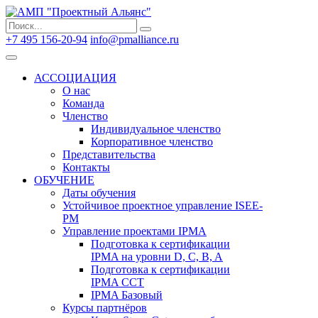
Search
Search
for:
+7 495 156-20-94
info@pmalliance.ru
Войти
АССОЦИАЦИЯ
О нас
Команда
Членство
Индивидуальное членство
Корпоративное членство
Представительства
Контакты
ОБУЧЕНИЕ
Даты обучения
Устойчивое проектное управление ISEE-
PM
Управление проектами IPMA
Подготовка к сертификации
IPMA на уровни D, C, B, A
Подготовка к сертификации
IPMA CCT
IPMA Базовый
Курсы партнёров