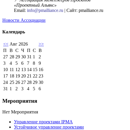
«Проектный Альянс»
Email:
info@pmalliance.ru
| Сайт: pmalliance.ru
Новости Ассоциации
Календарь
<<
Авг 2026
>>
П
В
С
Ч
П
С
В
27
28
29
30
31
1
2
3
4
5
6
7
8
9
10
11
12
13
14
15
16
17
18
19
20
21
22
23
24
25
26
27
28
29
30
31
1
2
3
4
5
6
Мероприятия
Нет Мероприятия
Управление проектами IPMA
Устойчивое управление проектами