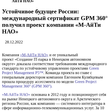
АйТи НАО»
Устойчивое будущее России:
международный сертификат GPM 360°
получил проект компании «М-АйТи
НАО»
28.12.2022
Компания
«М-АйТи НАО»
и ее уникальный
проект «Создание IT-парка в Ненецком автономном
округе» доказала соответствие требованиям международного
стандарта по устойчивому управлению проектами
Green
Project Management P5™
. Команда проекта во главе с
генеральным директором компании Евгением Кулябцевым
прошла процедуру ассессмента по модели
Green Project
Management 360° (GPM 360°).
«М-АйТи НАО»
основана в 2012 году и позиционирует себя
на рынке Ненецкого автономного округа и Арктического
региона России, как компанию — системного интегратора в
сфере информационно-телекоммуникационных услуг. За 10