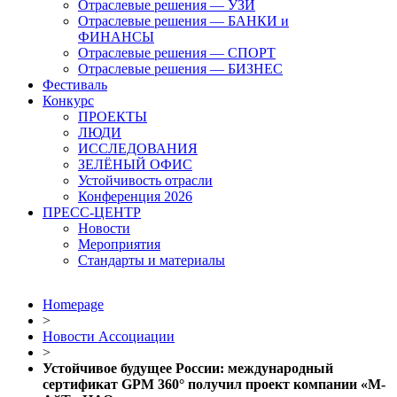
Отраслевые решения — УЗИ
Отраслевые решения — БАНКИ и
ФИНАНСЫ
Отраслевые решения — СПОРТ
Отраслевые решения — БИЗНЕС
Фестиваль
Конкурс
ПРОЕКТЫ
ЛЮДИ
ИССЛЕДОВАНИЯ
ЗЕЛЁНЫЙ ОФИС
Устойчивость отрасли
Конференция 2026
ПРЕСС-ЦЕНТР
Новости
Мероприятия
Стандарты и материалы
Homepage
>
Новости Ассоциации
>
Устойчивое будущее России: международный
сертификат GPM 360° получил проект компании «М-