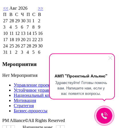
<<
Авг 2026
>>
П
В
С
Ч
П
С
В
27
28
29
30
31
1
2
3
4
5
6
7
8
9
10
11
12
13
14
15
16
17
18
19
20
21
22
23
24
25
26
27
28
29
30
31
1
2
3
4
5
6
Мероприятия
Нет Мероприятия
АМП "Проектный Альянс"
Здравствуйте! Готовы помочь
Управление проектами IPMA
вам. Напишите нам, если у
Устойчивое управление проектами
вас появятся вопросы.
Национальный конкурс GPM Awards Russia
Мотивация
Стратегия
Бизнес-процессы
PM Alliance
©
All Rights Reserved
Напишите нам: