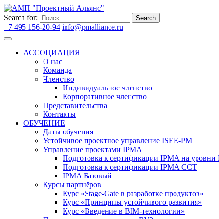
Search for:
Search
+7 495 156-20-94
info@pmalliance.ru
Войти
АССОЦИАЦИЯ
О нас
Команда
Членство
Индивидуальное членство
Корпоративное членство
Представительства
Контакты
ОБУЧЕНИЕ
Даты обучения
Устойчивое проектное управление ISEE-PM
Управление проектами IPMA
Подготовка к сертификации IPMA на уровни D
Подготовка к сертификации IPMA CCT
IPMA Базовый
Курсы партнёров
Курс «Stage-Gate в разработке продуктов»
Курс «Принципы устойчивого развития»
Курс «Введение в BIM-технологии»