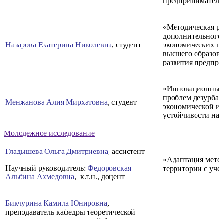
предпринимател
«Методическая р
дополнительного
Назарова Екатерина Николевна
, студент
экономических 
высшего образов
развития предпр
«Инновационный
проблем дезурб
Менжанова Алия Мирхатовна
, студент
экономической и
устойчивости на
Молодёжное исследование
Гладышева Ольга Дмитриевна
, ассистент
«Адаптация мет
Научный руководитель:
Федоровская
территории с у
Альбина Ахмедовна
, к.т.н., доцент
Бикчурина Камила Юнировна
,
преподаватель кафедры теоретической