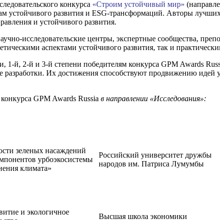
следовательского конкурса
«Строим устойчивый мир»
(направле
ам устойчивого развития и ESG-трансформаций. Авторы лучших
равления и устойчивого развития.
аучно-исследовательские центры, экспертные сообщества, преп
оретическими аспектами устойчивого развития, так и практическ
 1-й, 2-й и 3-й степени победителям конкурса GPM Awards Rus
е разработки. Их достижения способствуют продвижению идей 
 конкурса GPM Awards Russia
в направлении «Исследования»:
ости зеленых насаждений
Российский университет дружбы
омпонентов урбоэкосистемы
народов им. Патриса Лумумбы
нения климата»
витие и экологичное
Высшая школа экономики