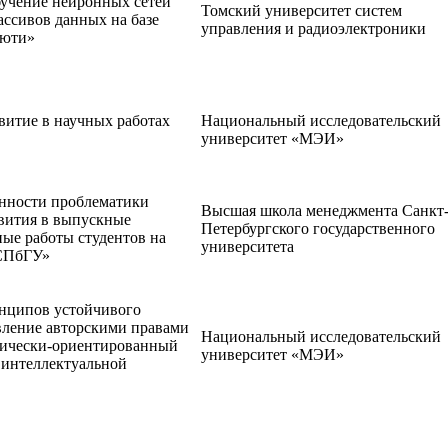
бучение нейронных сетей
Томский университет систем
ассивов данных на базе
управления и радиоэлектроники
ьюти»
витие в научных работах
Национальный исследовательский
университет «МЭИ»
нности проблематики
Высшая школа менеджмента Санкт
звития в выпускные
Петербургского государственного
ые работы студентов на
университета
СПбГУ»
нципов устойчивого
вление авторскими правами
Национальный исследовательский
огически-ориентированный
университет «МЭИ»
 интеллектуальной