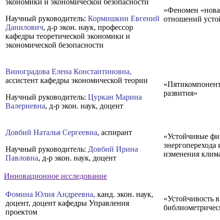
экономики и экономической безопасности
«Феномен «новая
Научный руководитель:
Кормишкин Евгений
отношений усто
Данилович
, д-р экон. наук, профессор
кафедры теоретической экономики и
экономической безопасности
Виноградова Елена Константиновна,
ассистент кафедры экономической теории
«Пятикомпонент
развития»
Научный руководитель:
Цуркан Марина
Валериевна
, д-р экон. наук, доцент
Довбий Наталья Сергеевна
, аспирант
«Устойчивые фи
энергоперехода 
Научный руководитель:
Довбий Ирина
изменения клим
Павловна
, д-р экон. наук, доцент
Инновационное исследование
Фомина Юлия Андреевна,
канд. экон. наук,
«Устойчивость в
доцент, доцент кафедры Управления
библиометричес
проектом