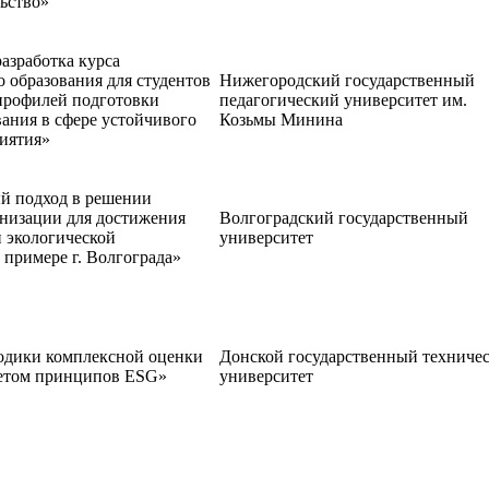
ьство»
азработка курса
 образования для студентов
Нижегородский государственный
профилей подготовки
педагогический университет им.
ания в сфере устойчивого
Козьмы Минина
иятия»
 подход в решении
анизации для достижения
Волгоградский государственный
 экологической
университет
 примере г. Волгограда»
одики комплексной оценки
Донской государственный техниче
четом принципов ESG»
университет