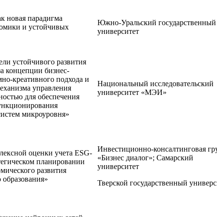
к новая парадигма
Южно-Уральский государственный
номики и устойчивых
университет
ели устойчивого развития
за концепции бизнес-
мно-креативного подхода и
Национальный исследовательский
еханизма управления
университет «МЭИ»
ностью для обеспечения
ункционирования
систем микроуровня»
Инвестиционно-консалтинговая гр
лексной оценки учета ESG-
«Бизнес диалог»; Самарский
тегическом планировании
университет
мического развития
 образования»
Тверской государственный универс