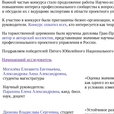
Важной частью конкурса стало продолжение работы Научно-ис
повышению интереса профессионального сообщества к вопрос
и обсудили их с ведущими экспертами в области проектного уп
К участию в конкурсе были приглашены бизнес-организации, н
руководители.
Конкурс охватил всех
, кто интересуется как те
На торжественной церемонии были вручены дипломы Гран-При,
автор и авторский коллектив
, представившие значимые научны
профессионального проектного управления в России.
Поздравляем победителей Пятого Юбилейного Национального
Начинающий исследователь
Могилёва Елизавета Евгеньевна
,
Александрова Анна Александровна
,
«Оценка значим
студенты магистратуры
как одного из к
Н
аучный руководитель:
в условиях изме
Парахина Елена Александровна
, канд. биол.
наук, доцент
«Устойчивое раз
Дронова Владислава Сергеевна
, студент