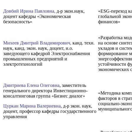
Довбий Ирина Павловна,
д-р экон.наук,
«ESG-переход ка
доцент кафедры «Экономическая
глобальной эко
безопасность»
финансов»
«Разработка мод
Михеев Дмитрий Владимирович,
канд. техн.
на основе синте
наук, канд. экон. наук, доцент, и.о.
укладов и систе
заведующего кафедрой Электроснабжения
формирование м
промышленных предприятий и
энергоэффектив
электротехнологий
устойчивости ф
экономических 
Дмитриева Елена Олеговна
, заместитель
генерального директора Инвестиционно-
«Методика комп
консалтинговая группа «Бизнес диалог»
факторов в стра
социально-эконо
Цуркан Марина Валериевна
, д-р экон. наук,
муниципального
доцент, профессор кафедры государственного
управления