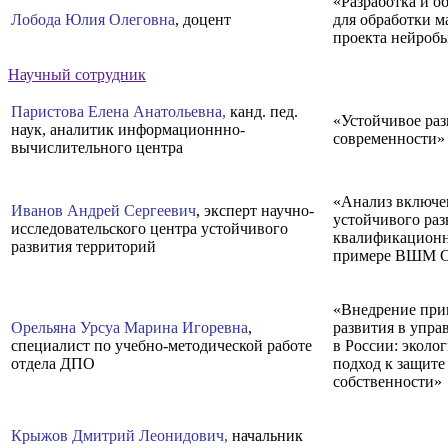
«Разработка и о
Лобода Юлия Олеговна
, доцент
для обработки м
проекта нейроб
Научный сотрудник
Паристова Елена Анатольевна,
канд. пед.
«Устойчивое раз
наук, аналитик информационнно-
современности»
вычислительного центра
«Анализ включе
Иванов Андрей Сергеевич
, эксперт научно-
устойчивого ра
исследовательского центра устойчивого
квалификационн
развития территорий
примере ВШМ 
«Внедрение при
Орельяна Урсуа Марина Игоревна
,
развития в упра
специалист по учебно-методической работе
в России: экол
отдела ДПО
подход к защите
собственности»
Крыжов Дмитрий Леонидович,
начальник