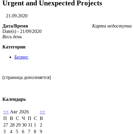
Urgent and Unexpected Projects
21.09.2020
Дата/Время
Карта недоступна
Date(s) - 21/09/2020
Весь день
Категории
Бизнес
[страница дополняется]
Календарь
<<
Авг 2026
>>
П
В
С
Ч
П
С
В
27
28
29
30
31
1
2
3
4
5
6
7
8
9