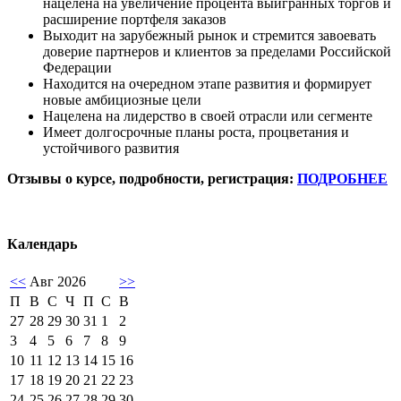
нацелена на увеличение процента выигранных торгов и
расширение портфеля заказов
Выходит на зарубежный рынок и стремится завоевать
доверие партнеров и клиентов за пределами Российской
Федерации
Находится на очередном этапе развития и формирует
новые амбициозные цели
Нацелена на лидерство в своей отрасли или сегменте
Имеет долгосрочные планы роста, процветания и
устойчивого развития
Отзывы о курсе, подробности, регистрация:
ПОДРОБНЕЕ
Календарь
<<
Авг 2026
>>
П
В
С
Ч
П
С
В
27
28
29
30
31
1
2
3
4
5
6
7
8
9
10
11
12
13
14
15
16
17
18
19
20
21
22
23
24
25
26
27
28
29
30