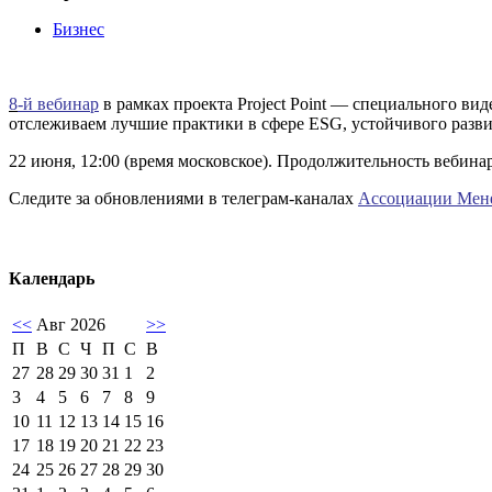
Бизнес
8
-й вебинар
в рамках проекта Project Point — специального в
отслеживаем лучшие практики в сфере ESG, устойчивого развит
22 июня, 12:00 (время московское). Продолжительность вебина
Следите за обновлениями в телеграм-каналах
Ассоциации Мен
Календарь
<<
Авг 2026
>>
П
В
С
Ч
П
С
В
27
28
29
30
31
1
2
3
4
5
6
7
8
9
10
11
12
13
14
15
16
17
18
19
20
21
22
23
24
25
26
27
28
29
30