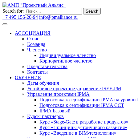
Search for:
Search
+7 495 156-20-94
info@pmalliance.ru
Войти
АССОЦИАЦИЯ
О нас
Команда
Членство
Индивидуальное членство
Корпоративное членство
Представительства
Контакты
ОБУЧЕНИЕ
Даты обучения
Устойчивое проектное управление ISEE-PM
Управление проектами IPMA
Подготовка к сертификации IPMA на уровни D
Подготовка к сертификации IPMA CCT
IPMA Базовый
Курсы партнёров
Курс «Stage-Gate в разработке продуктов»
Курс «Принципы устойчивого развития»
Курс «Введение в BIM-технологии»