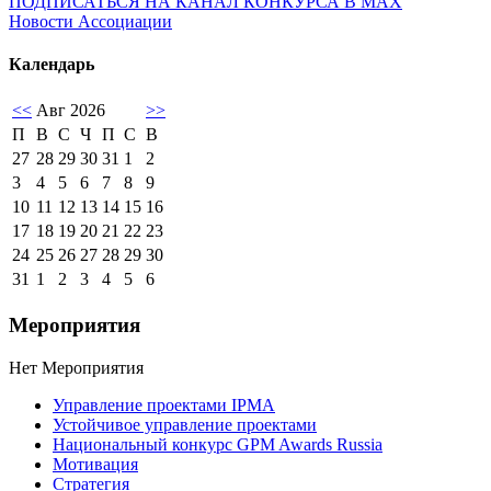
ПОДПИСАТЬСЯ НА КАНАЛ КОНКУРСА В MAX
Новости Ассоциации
Календарь
<<
Авг 2026
>>
П
В
С
Ч
П
С
В
27
28
29
30
31
1
2
3
4
5
6
7
8
9
10
11
12
13
14
15
16
17
18
19
20
21
22
23
24
25
26
27
28
29
30
31
1
2
3
4
5
6
Мероприятия
Нет Мероприятия
Управление проектами IPMA
Устойчивое управление проектами
Национальный конкурс GPM Awards Russia
Мотивация
Стратегия