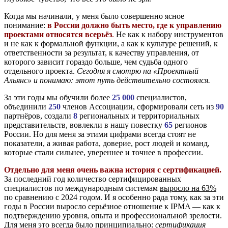
Когда мы начинали, у меня было совершенно ясное
понимание:
в России должно быть место, где к управлению
проектами относятся всерьёз
.
Не как к набору инструментов
и не как к формальной функции, а как к культуре решений, к
ответственности за результат, к качеству управления, от
которого зависит гораздо больше, чем судьба одного
отдельного проекта.
Сегодня я смотрю на «Проектный
Альянс» и понимаю: этот путь действительно состоялся.
За эти годы мы обучили более
25 000
специалистов,
объединили
250
членов Ассоциации, сформировали сеть из
90
партнёров, создали
8
региональных и территориальных
представительств, вовлекли в нашу повестку
65
регионов
России. Но для меня за этими цифрами всегда стоят не
показатели, а живая работа, доверие, рост людей и команд,
которые стали сильнее, увереннее и точнее в профессии.
Отдельно для меня очень важна история с сертификацией.
За последний год количество сертифицированных
специалистов по международным системам
выросло на 63%
по сравнению с 2024 годом. И я особенно рада тому, как за эти
годы в России выросло серьёзное отношение к IPMA — как к
подтверждению уровня, опыта и профессиональной зрелости.
Для меня это всегда было принципиально:
сертификация