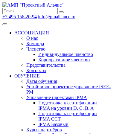
Search
Search
for:
+7 495 156-20-94
info@pmalliance.ru
Войти
АССОЦИАЦИЯ
О нас
Команда
Членство
Индивидуальное членство
Корпоративное членство
Представительства
Контакты
ОБУЧЕНИЕ
Даты обучения
Устойчивое проектное управление ISEE-
PM
Управление проектами IPMA
Подготовка к сертификации
IPMA на уровни D, C, B, A
Подготовка к сертификации
IPMA CCT
IPMA Базовый
Курсы партнёров