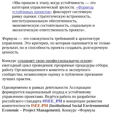
«Мы пришли к этапу, когда устойчивость — это
категория управленческой зрелости.
«Формула
устойчивых проектов»
фиксирует системную
рамку оценки: стратегическую встроенность,
институциональную обеспеченность,
экономическую состоятельность, социальную и
экологическую ответственность проекта».
Формула
— это совокупность требований к архитектуре
управления. Это критерии, по которым оценивается не только
результат, но и способность проекта создавать долгосрочную
ценность.
Конкурс
сохраняет свою профессиональную основу
:
ежегодный цикл проведения; прозрачные процедуры отбора;
работу Организационного комитета и экспертного
сообщества; независимую оценку и публичное признание
лучших практик.
Одновременно в рамках деятельности Ассоциации
формируется национальный подход к устойчивому
управлению проектами. Ведётся работа по разработке
российского стандарта
#ISEE_PM
и концепции развития
компетентности
ISEE-PM
(Institutional Social Environmental
Economic – Project Management)
. Конкурс «Формула