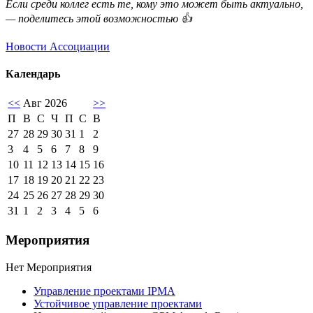
Если среди коллег есть те, кому это может быть актуально,
— поделитесь этой возможностью 👍
Новости Ассоциации
Календарь
<<
Авг 2026
>>
П
В
С
Ч
П
С
В
27
28
29
30
31
1
2
3
4
5
6
7
8
9
10
11
12
13
14
15
16
17
18
19
20
21
22
23
24
25
26
27
28
29
30
31
1
2
3
4
5
6
Мероприятия
Нет Мероприятия
Управление проектами IPMA
Устойчивое управление проектами