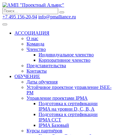
Search
Search
for:
+7 495 156-20-94
info@pmalliance.ru
Войти
АССОЦИАЦИЯ
О нас
Команда
Членство
Индивидуальное членство
Корпоративное членство
Представительства
Контакты
ОБУЧЕНИЕ
Даты обучения
Устойчивое проектное управление ISEE-
PM
Управление проектами IPMA
Подготовка к сертификации
IPMA на уровни D, C, B, A
Подготовка к сертификации
IPMA CCT
IPMA Базовый
Курсы партнёров