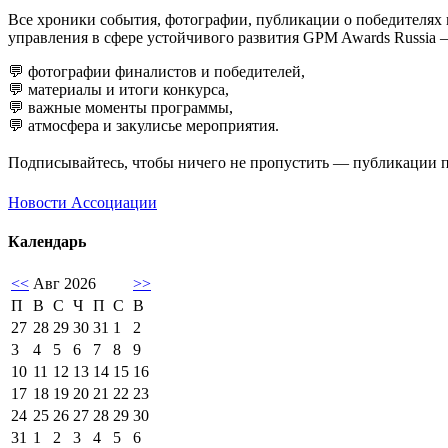
Все хроники события, фотографии, публикации о победителях
управления в сфере устойчивого развития GPM Awards Russia
💬 фотографии финалистов и победителей,
💬 материалы и итоги конкурса,
💬 важные моменты программы,
💬 атмосфера и закулисье мероприятия.
Подписывайтесь, чтобы ничего не пропустить — публикации
Новости Ассоциации
Календарь
<<
Авг 2026
>>
П
В
С
Ч
П
С
В
27
28
29
30
31
1
2
3
4
5
6
7
8
9
10
11
12
13
14
15
16
17
18
19
20
21
22
23
24
25
26
27
28
29
30
31
1
2
3
4
5
6