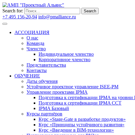
Search for:
Search
+7 495 156-20-94
info@pmalliance.ru
Войти
АССОЦИАЦИЯ
О нас
Команда
Членство
Индивидуальное членство
Корпоративное членство
Представительства
Контакты
ОБУЧЕНИЕ
Даты обучения
Устойчивое проектное управление ISEE-PM
Управление проектами IPMA
Подготовка к сертификации IPMA на уровни D
Подготовка к сертификации IPMA CCT
IPMA Базовый
Курсы партнёров
Курс «Stage-Gate в разработке продуктов»
Курс «Принципы устойчивого развития»
Курс «Введение в BIM-технологии»