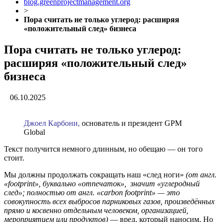
blog.greenprojectmanagement.org
>
Пора считать не только углерод: расширяя
«положительный след» бизнеса
Пора считать не только углерод:
расширяя «положительный след»
бизнеса
06.10.2025
Джоел Карбони,
основатель и президент GPM
Global
Текст получится немного длинным, но обещаю — он того
стоит.
Мы должны продолжать сокращать наш «след ноги»
(от англ.
«footprint», буквально «отпечаток», значит «углеродный
след»; полностью от англ. «carbon footprint» — это
совокупность всех выбросов парниковых газов, произведённых
прямо и косвенно отдельным человеком, организацией,
мероприятием или продуктов)
— вред, который наносим. Но