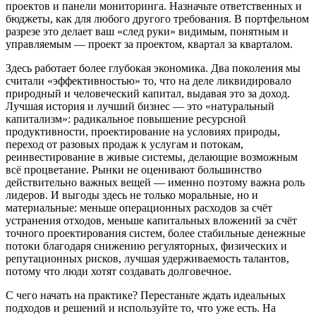
проектов и панели мониторинга. Назначьте ответственных и
бюджеты, как для любого другого требования. В портфельном
разрезе это делает ваш «след руки» видимым, понятным и
управляемым — проект за проектом, квартал за кварталом.
Здесь работает более глубокая экономика. Два поколения мы
считали «эффективностью» то, что на деле ликвидировало
природный и человеческий капитал, выдавая это за доход.
Лучшая история и лучший бизнес — это «натуральный
капитализм»: радикальное повышение ресурсной
продуктивности, проектирование на условиях природы,
переход от разовых продаж к услугам и потокам,
реинвестирование в живые системы, делающие возможным
всё процветание. Рынки не оценивают большинство
действительно важных вещей — именно поэтому важна роль
лидеров. И выгоды здесь не только моральные, но и
материальные: меньше операционных расходов за счёт
устранения отходов, меньше капитальных вложений за счёт
точного проектирования систем, более стабильные денежные
потоки благодаря снижению регуляторных, физических и
репутационных рисков, лучшая удерживаемость талантов,
потому что люди хотят создавать долговечное.
С чего начать на практике? Перестаньте ждать идеальных
подходов и решений и используйте то, что уже есть. На