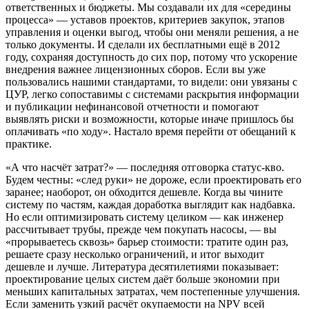
ответственных и бюджеты. Мы создавали их для «середины
процесса» — уставов проектов, критериев закупок, этапов
управления и оценки выгод, чтобы они меняли решения, а не
только документы. И сделали их бесплатными ещё в 2012
году, сохраняя доступность до сих пор, потому что ускорение
внедрения важнее лицензионных сборов. Если вы уже
пользовались нашими стандартами, то видели: они увязаны с
ЦУР, легко сопоставимы с системами раскрытия информации
и публикации нефинансовой отчетности и помогают
выявлять риски и возможности, которые иначе пришлось бы
оплачивать «по ходу». Настало время перейти от обещаний к
практике.
«А что насчёт затрат?» — последняя отговорка статус-кво.
Будем честны: «след руки» не дороже, если проектировать его
заранее; наоборот, он обходится дешевле. Когда вы чините
систему по частям, каждая доработка выглядит как надбавка.
Но если оптимизировать систему целиком — как инженер
рассчитывает трубы, прежде чем покупать насосы, — вы
«прорываетесь сквозь» барьер стоимости: тратите один раз,
решаете сразу несколько ограничений, и итог выходит
дешевле и лучше. Литература десятилетиями показывает:
проектирование целых систем даёт больше экономии при
меньших капитальных затратах, чем постепенные улучшения.
Если заменить узкий расчёт окупаемости на NPV всей