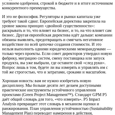
условием одобрения, строкой в бюджете и в итоге источником
конкурентного преимущества.
И это не философия. Регуляторы и рынки капитала уже
требуют такой сдвиг. Европейская директива закрепила на
уровне закона принцип «двойной существенности»:
раскрывать и то, что влияет на бизнес, и то, на что влияет сам
бизнес. Другая европейская директива идёт дальше: компании
обязаны выявлять, предотвращать и смягчать негативное
воздействие по всей цепочке создания стоимости. И это
нельзя выполнить одними юридическими меморандумами —
только через проекты. Если совет директоров утвердил новую
фабрику, миграцию систем, смену поставщика или запуск
продукта, вы уже выбрали, где оставите свой «след руки».
Вопрос лишь в том, будете ли вы измерять и управлять им с
той же строгостью, что и затратами, сроками и масштабом.
Хорошая новость: вам не нужно изобретать новую
дисциплину. Мы больше десяти лет делаем доступными
практические инструменты устойчивого управления
проектами (Green Project Management™). Стандарт GPM P5
даёт общий словарь для того, «что измерять». P5 Impact
Analysis превращает этот словарь в механизм оценки и
ранжирования. План управления устойчивостью (Sustainability
Management Plan) переводит намерения в действия,