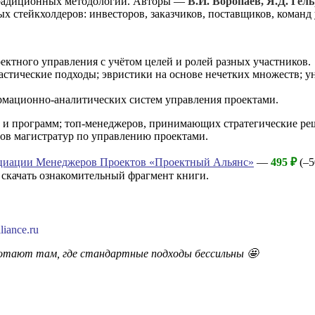
 традиционных методологий. Авторы —
В.И. Воропаев, Я.Д. Гел
х стейкхолдеров: инвесторов, заказчиков, поставщиков, команд
ектного управления с учётом целей и ролей разных участников.
хастические подходы; эвристики на основе нечетких множеств;
мационно-аналитических систем управления проектами.
и программ; топ-менеджеров, принимающих стратегические реш
тов магистратур по управлению проектами.
оциации Менеджеров Проектов «Проектный Альянс»
—
495 ₽
(–5
скачать ознакомительный фрагмент книги.
iance.ru
ботают там, где стандартные подходы бессильны 🤩