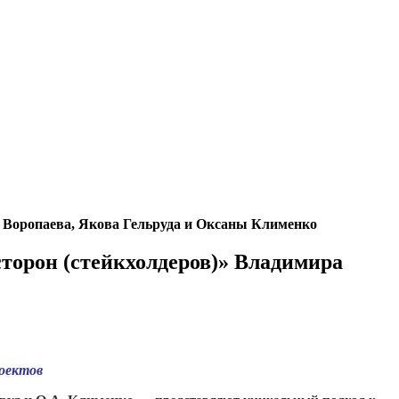
а Воропаева, Якова Гельруда и Оксаны Клименко
торон (стейкхолдеров)» Владимира
роектов