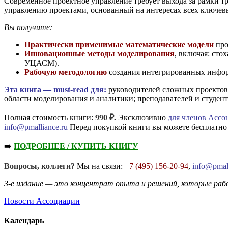
Современное проектное управление требует выхода за рамки
управлению проектами, основанный на интересах всех ключевы
Вы получите:
Практически применимые математические модели
про
Инновационные методы моделирования
, включая: сто
УЦАСМ).
Рабочую методологию
создания интегрированных инфор
Эта книга — must-read для:
руководителей сложных проектов 
области моделирования и аналитики; преподавателей и студен
Полная стоимость книги:
990 ₽.
Эксклюзивно
для членов Асс
info@pmalliance.ru
Перед покупкой книги вы можете бесплатно 
➡️
ПОДРОБНЕЕ / КУПИТЬ КНИГУ
Вопросы, коллеги?
Мы на связи:
+7 (495) 156-20-94
,
info@pmall
3-е издание — это концентрат опыта и решений, которые ра
Новости Ассоциации
Календарь