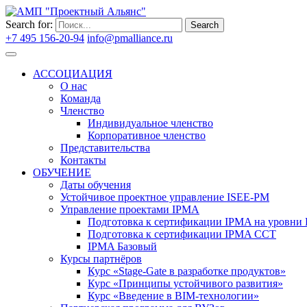
Search for:
Search
+7 495 156-20-94
info@pmalliance.ru
Войти
АССОЦИАЦИЯ
О нас
Команда
Членство
Индивидуальное членство
Корпоративное членство
Представительства
Контакты
ОБУЧЕНИЕ
Даты обучения
Устойчивое проектное управление ISEE-PM
Управление проектами IPMA
Подготовка к сертификации IPMA на уровни D
Подготовка к сертификации IPMA CCT
IPMA Базовый
Курсы партнёров
Курс «Stage-Gate в разработке продуктов»
Курс «Принципы устойчивого развития»
Курс «Введение в BIM-технологии»