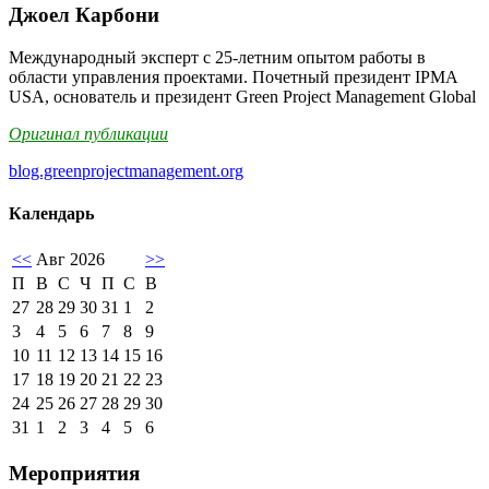
Джоел Карбони
Международный эксперт с 25-летним опытом работы в
области управления проектами. Почетный президент IPMA
USA, основатель и президент Green Project Management Global
Оригинал публикации
blog.greenprojectmanagement.org
Календарь
<<
Авг 2026
>>
П
В
С
Ч
П
С
В
27
28
29
30
31
1
2
3
4
5
6
7
8
9
10
11
12
13
14
15
16
17
18
19
20
21
22
23
24
25
26
27
28
29
30
31
1
2
3
4
5
6
Мероприятия