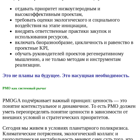
отдавать приоритет низкоуглеродным и
высокоэффективным проектам,
требовать оценки экологического и социального
воздействия на этапе инициации,
внедрять ответственные практики закупок и
использования ресурсов,
включать биоразнообразие, цикличность и равенство в
проектные KPI,
обучать руководителей проектов регенеративному
мышлению, а не только методам и инструментам
реализации.
Это не планы на будущее. Это насущная необходимость.
PMO как системный рычаг
PMOGA подчёркивает важный принцип: ценность — это
понятие контекстуальное и динамичное. То есть PMO должен
уметь переопределять понятие ценности в зависимости от
внешних условий и стратегических приоритетов.
Сегодня мы живем в условиях планетарного поликризиса.
Климатические потрясения, экологический коллапс и
геополитическая нестабильность меняют саму суть того, что