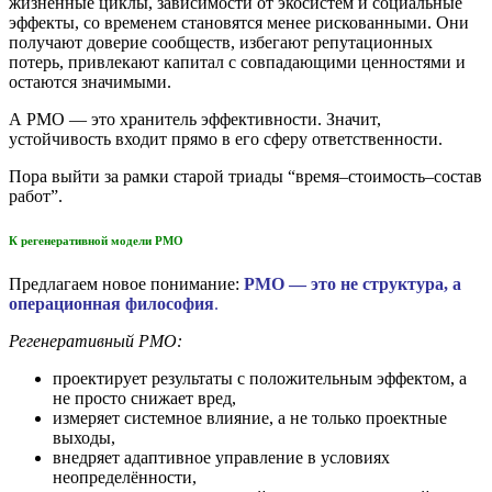
жизненные циклы, зависимости от экосистем и социальные
эффекты, со временем становятся менее рискованными. Они
получают доверие сообществ, избегают репутационных
потерь, привлекают капитал с совпадающими ценностями и
остаются значимыми.
А PMO — это хранитель эффективности. Значит,
устойчивость входит прямо в его сферу ответственности.
Пора выйти за рамки старой триады “время–стоимость–состав
работ”.
К регенеративной модели PMO
Предлагаем новое понимание:
PMO — это не структура, а
операционная философия
.
Регенеративный PMO:
проектирует результаты с положительным эффектом, а
не просто снижает вред,
измеряет системное влияние, а не только проектные
выходы,
внедряет адаптивное управление в условиях
неопределённости,