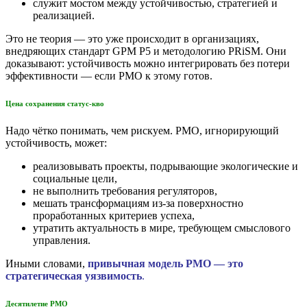
служит мостом между устойчивостью, стратегией и
реализацией.
Это не теория — это уже происходит в организациях,
внедряющих стандарт GPM P5 и методологию PRiSM. Они
доказывают: устойчивость можно интегрировать без потери
эффективности — если PMO к этому готов.
Цена сохранения статус-кво
Надо чётко понимать, чем рискуем. PMO, игнорирующий
устойчивость, может:
реализовывать проекты, подрывающие экологические и
социальные цели,
не выполнить требования регуляторов,
мешать трансформациям из-за поверхностно
проработанных критериев успеха,
утратить актуальность в мире, требующем смыслового
управления.
Иными словами,
привычная модель PMO — это
стратегическая уязвимость
.
Десятилетие PMO