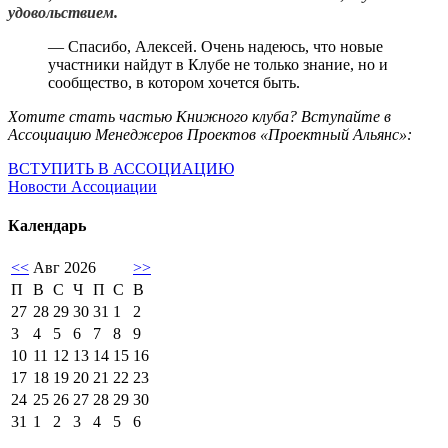
удовольствием.
— Спасибо, Алексей. Очень надеюсь, что новые
участники найдут в Клубе не только знание, но и
сообщество, в котором хочется быть.
Хотите
стать частью Книжного клуба? Вступайте в
Ассоциацию Менеджеров Проектов «Проектный Альянс»:
ВСТУПИТЬ В АССОЦИАЦИЮ
Новости Ассоциации
Календарь
<<
Авг 2026
>>
П
В
С
Ч
П
С
В
27
28
29
30
31
1
2
3
4
5
6
7
8
9
10
11
12
13
14
15
16
17
18
19
20
21
22
23
24
25
26
27
28
29
30
31
1
2
3
4
5
6