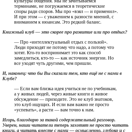
культуры общения. Мы не зачитываемся
терминами, не погружаемся в теоретические
споры ради споров. Мы про «взял — и применил».
И при этом — с уважением к разности мнений, с
вниманием к нюансам. Это редкий баланс.
Книжный клуб — это скорее про развитие или про отдых?
— Про «интеллектуальный отдых с пользой».
Люди приходят не потому что надо, а потому что
хотят. Кто-то воспринимает это как способ
замедлиться, кто-то — как источник энергии. Но
все уходят чуть другими, чем пришли.
И, наконец: что бы Вы сказали тем, кто ещё не с нами в
Клубе?
— Если вам близка идея учиться не по учебникам,
а у живых людей, через живые книги и живое
обсуждение — приходите. Это не клуб знатоков,
это клуб ищущих. И если вам важно не просто
«успевать», а расти — вам точно к нам.
Игорь, благодарю за такой содержательный разговор.
Уверен, наши читатели теперь захотят не просто читать
книги, а читать вместе с нами — осмысленно, глубоко и с