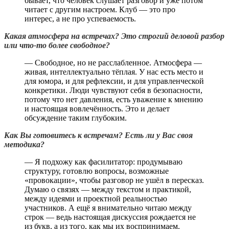
бывает, что человек слушает разговор и уже потом
читает с другим настроем. Клуб — это про
интерес, а не про успеваемость.
Какая атмосфера на встречах? Это строгий деловой разбор
или что-то более свободное?
— Свободное, но не расслабленное. Атмосфера —
живая, интеллектуально тёплая. У нас есть место и
для юмора, и для рефлексии, и для управленческой
конкретики. Люди чувствуют себя в безопасности,
потому что нет давления, есть уважение к мнению
и настоящая вовлечённость. Это и делает
обсуждение таким глубоким.
Как Вы готовитесь к встречам? Есть ли у Вас своя
методика?
— Я подхожу как фасилитатор: продумываю
структуру, готовлю вопросы, возможные
«провокации», чтобы разговор не ушёл в пересказ.
Думаю о связях — между текстом и практикой,
между идеями и проектной реальностью
участников. А ещё я внимательно читаю между
строк — ведь настоящая дискуссия рождается не
из букв, а из того, как мы их воспринимаем.