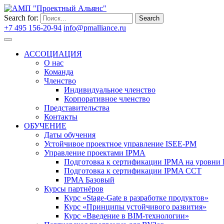
Search for:
Search
+7 495 156-20-94
info@pmalliance.ru
Войти
АССОЦИАЦИЯ
О нас
Команда
Членство
Индивидуальное членство
Корпоративное членство
Представительства
Контакты
ОБУЧЕНИЕ
Даты обучения
Устойчивое проектное управление ISEE-PM
Управление проектами IPMA
Подготовка к сертификации IPMA на уровни D
Подготовка к сертификации IPMA CCT
IPMA Базовый
Курсы партнёров
Курс «Stage-Gate в разработке продуктов»
Курс «Принципы устойчивого развития»
Курс «Введение в BIM-технологии»