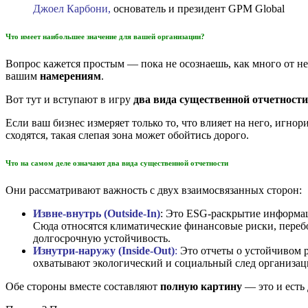
Джоел Карбони,
основатель и президент GPM Global
Что имеет наибольшее значение для вашей организации?
Вопрос кажется простым — пока не осознаешь, как много от не
вашим
намерениям
.
Вот тут и вступают в игру
два вида существенной отчетности
Если ваш бизнес измеряет только то, что влияет на него, игнор
сходятся, такая слепая зона может обойтись дорого.
Что на самом деле означают два вида существенной отчетности
Они рассматривают важность с двух взаимосвязанных сторон:
Извне-внутрь (Outside-In)
: Это ESG-раскрытие информа
Сюда относятся климатические финансовые риски, перебо
долгосрочную устойчивость.
Изнутри-наружу (Inside-Out)
:
Это отчеты о устойчивом р
охватывают экологический и социальный след организации
Обе стороны вместе составляют
полную картину
— это и есть