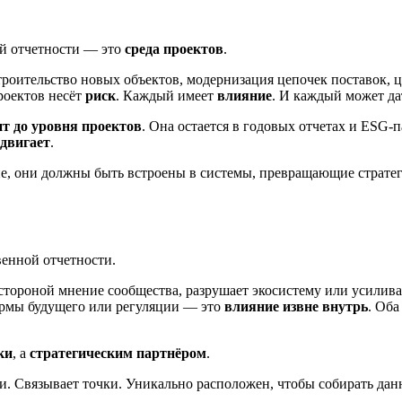
ой отчетности — это
среда проектов
.
строительство новых объектов, модернизация цепочек поставок,
роектов несёт
риск
. Каждый имеет
влияние
. И каждый может д
ит до уровня проектов
. Она остается в годовых отчетах и ESG-п
одвигает
.
е, они должны быть встроены в системы, превращающие стратег
енной отчетности.
стороной мнение сообщества, разрушает экосистему или усилив
ормы будущего или регуляции — это
влияние извне внутрь
. Оба
ки
, а
стратегическим партнёром
.
и. Связывает точки. Уникально расположен, чтобы собирать дан