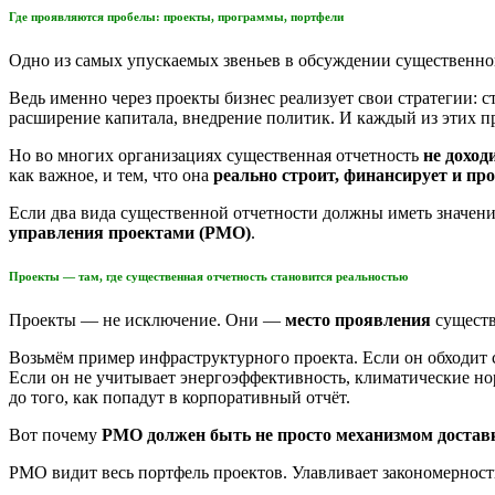
Где проявляются пробелы: проекты, программы, портфели
Одно из самых упускаемых звеньев в обсуждении существенн
Ведь именно через проекты бизнес реализует свои стратегии: 
расширение капитала, внедрение политик. И каждый из этих п
Но во многих организациях существенная отчетность
не доход
как важное, и тем, что она
реально строит, финансирует и пр
Если два вида существенной отчетности должны иметь значени
управления проектами (PMO)
.
Проекты — там, где существенная отчетность становится реальностью
Проекты — не исключение. Они —
место проявления
существ
Возьмём пример инфраструктурного проекта. Если он обходит 
Если он не учитывает энергоэффективность, климатические н
до того, как попадут в корпоративный отчёт.
Вот почему
PMO должен быть не просто механизмом достав
PMO видит весь портфель проектов. Улавливает закономерност