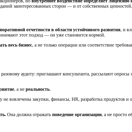
 акционеров, но
внутреннее воздействие определяет лицензию
жиданий заинтересованных сторон — и от собственных ценностей
поративной отчетности в области устойчивого развития
, и в
ринимают этот подход — он уже становится нормой.
ть весь бизнес
, а не только операции или соответствие требо
 разовому аудиту: приглашают консультанта, рассылают опросы 
риятие
, а не
реальность
.
ку не вовлечены закупки, финансы, HR, разработка продуктов и
ть.
Она должна отражать
поведение организации
, а не просто е