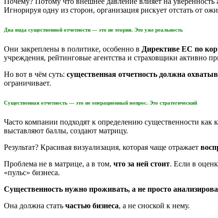
Почему? Потому что внешнее давление влияет на уверенность
Игнорируя одну из сторон, организация рискует отстать от о
Два вида существенной отчетности — это не теория. Это уже реальность
Они закреплены в политике, особенно в
Директиве ЕС по кор
учреждения, рейтинговые агентства и страховщики активно п
Но вот в чём суть:
существенная отчетность должна охватыва
ограничивает.
Существенная отчетность — это не операционный вопрос. Это стратегический
Часто компании подходят к определению существенности как к
выставляют баллы, создают матрицу.
Результат? Красивая визуализация, которая чаще отражает
восп
Проблема не в матрице, а в том,
что за ней стоит
. Если в оцен
«пульс» бизнеса.
Существенность нужно проживать, а не просто анализирова
Она должна стать
частью бизнеса
, а не сноской к нему.