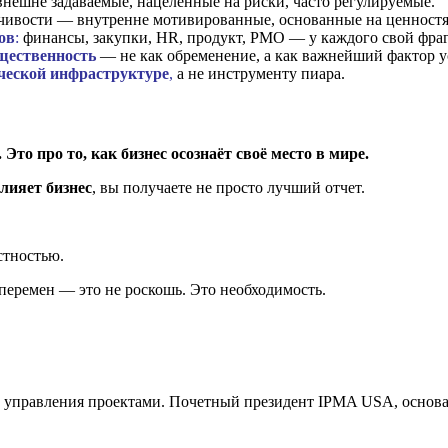
нешне задаваемые, нацеленные на риски, часто регулируемые.
чивости — внутренне мотивированные, основанные на ценностя
ов
:
финансы, закупки, HR, продукт, PMO — у каждого свой фра
щественность
— не как обременение, а как важнейший фактор у
ической инфраструктуре
,
а не инструменту пиара.
Это про то, как бизнес осознаёт своё место в мире.
влияет бизнес
, вы получаете не просто лучший отчет.
стностью.
перемен — это не роскошь. Это необходимость.
управления проектами. Почетный президент IPMA USA, основате