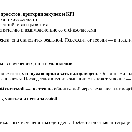
 проектов, критерии закупок и KPI
ски и возможности
и устойчивого развития
а стратегию и взаимодействие со стейкхолдерами
екта
, она становится реальной. Переходит от теории — к практи
ко в измерениях, но и в
мышлении
.
од. Это то,
что нужно проживать каждый день
. Она динамична
азвиваются. Последствия внутри компании отражаются вовне — 
й системой
— постоянно обновляемой через реальное взаимодей
, учиться и вести за собой
.
икальных изменений за один день. Требуется честная интеграция