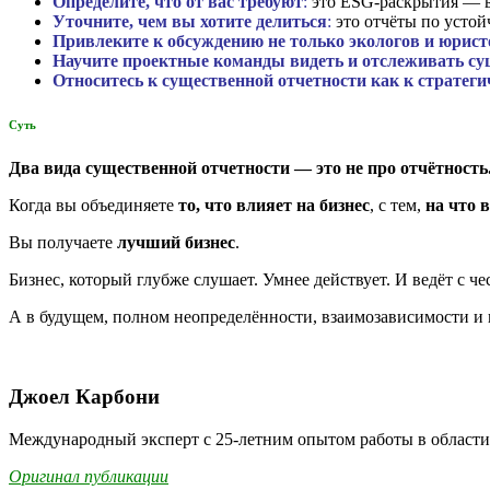
Определите, что от вас требуют
:
это ESG-раскрытия — в
Уточните, чем вы хотите делиться
:
это отчёты по устой
Привлеките к обсуждению не только экологов и юрист
Научите проектные команды видеть и отслеживать су
Относитесь к существенной отчетности как к стратег
Суть
Два вида существенной отчетности — это не про отчётность. 
Когда вы объединяете
то, что влияет на бизнес
, с тем,
на что 
Вы получаете
лучший бизнес
.
Бизнес, который глубже слушает. Умнее действует. И ведёт с че
А в будущем, полном неопределённости, взаимозависимости и 
Джоел Карбони
Международный эксперт с 25-летним опытом работы в области 
Оригинал публикации