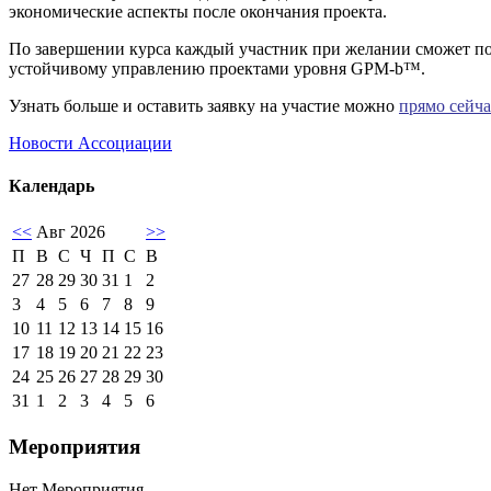
экономические аспекты после окончания проекта.
По завершении курса каждый участник при желании сможет по
устойчивому управлению проектами уровня GPM-b™.
Узнать больше и оставить заявку на участие можно
прямо сейча
Новости Ассоциации
Календарь
<<
Авг 2026
>>
П
В
С
Ч
П
С
В
27
28
29
30
31
1
2
3
4
5
6
7
8
9
10
11
12
13
14
15
16
17
18
19
20
21
22
23
24
25
26
27
28
29
30
31
1
2
3
4
5
6
Мероприятия
Нет Мероприятия