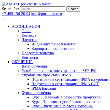
Search for:
Search
+7 495 156-20-94
info@pmalliance.ru
Войти
АССОЦИАЦИЯ
О нас
Команда
Членство
Индивидуальное членство
Корпоративное членство
Представительства
Контакты
ОБУЧЕНИЕ
Даты обучения
Устойчивое проектное управление ISEE-PM
Управление проектами IPMA
Подготовка к сертификации IPMA на уровни D
Подготовка к сертификации IPMA CCT
IPMA Базовый
Курсы партнёров
Курс «Stage-Gate в разработке продуктов»
Курс «Принципы устойчивого развития»
Курс «Введение в BIM-технологии»