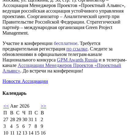
Ассоциация Менеджеров Проектов «Проектный Альянс»,
ведущая российская ассоциация устойчивого управления
проектами. Соорганизатор – Аналитический центр при
Правительстве Российской Федерации. Стратегический
партнёр – международная организация Green Project
Management.
Участие в конференции
бесплатное
. Требуется
предварительная регистрация
по ссылке
. Следите за
обновлениями в официальном телеграм-канале
Национального конкурса
GPM Awards Russia
и в телеграм-
канале
Ассоциации Менеджеров Проектов «Проектный
Альянс»
. До встречи на конференции!
Новости Ассоциации
Календарь
<<
Авг 2026
>>
П
В
С
Ч
П
С
В
27
28
29
30
31
1
2
3
4
5
6
7
8
9
10
11
12
13
14
15
16