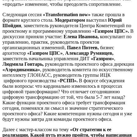
«продать» изменение, чтобы преодолеть сопротивление.
Следующая сессия
«
T
ransformation now»
также прошла в
формате круглого стола.
Модератором
выступил
Юрий
Шойдин
, заместитель руководителя Центра Компетенций по
проектному и программному управлению «
Газпром ЦПС».
В
дискуссии приняли участие:
Елена Иванова,
консультант по
управлению, практик, руководитель проектов
организационных изменений,
Павел Потеев,
бизнес
архитектор
«Газпром ЦПС»
,
Александр Румянцев,
заместитель начальника управления ДИТ
«Газпром»
,
Людмила Гонтарь,
руководитель проектного офиса дирекции
«Аэродинамика»
, руководитель комитета по искусственному
интеллекту ГЛОНАСС, руководитель группы ИЦК
цифрового производства «
РСПП».
В фокусе обсуждения
были вопросы: что кардинально изменилось в процессах
цифровой трансформации? Что отличает сегодняшнюю
цифровую трансформацию от той, что была 5-7 лет назад?
Какие функции проектного офиса требует трансформация
сегодня, поменялся ли смысл и значение стратегического
проектного офиса? Какие компетенции нужны сегодня и уже
будут нужны завтра для команды проектного офиса.
Далее с мастер-классом на тему
«От стратегии к ее
реализации. Какой путь нужно пройти, чтобы написанная