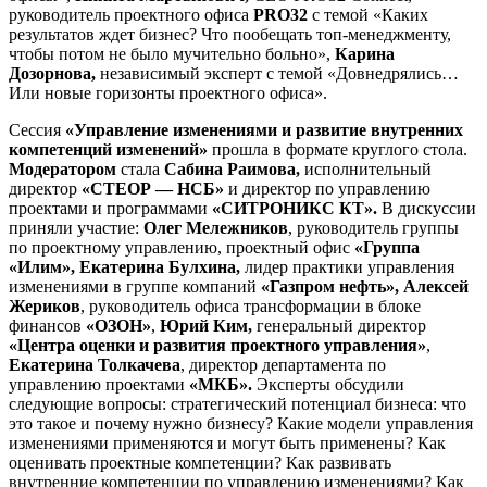
руководитель проектного офиса
PRO32
с темой «Каких
результатов ждет бизнес? Что пообещать топ-менеджменту,
чтобы потом не было мучительно больно»,
Карина
Дозорнова,
независимый эксперт с темой «Довнедрялись…
Или новые горизонты проектного офиса».
Сессия
«Управление изменениями и развитие внутренних
компетенций изменений»
прошла в формате круглого стола.
Модератором
стала
Сабина Раимова,
исполнительный
директор
«СТЕОР — НСБ»
и директор по управлению
проектами и программами
«СИТРОНИКС КТ».
В дискуссии
приняли участие:
Олег Мележников
, руководитель группы
по проектному управлению, проектный офис
«Группа
«Илим», Екатерина Булхина,
лидер практики управления
изменениями в группе компаний
«Газпром нефть», Алексей
Жериков
, руководитель офиса трансформации в блоке
финансов
«ОЗОН»
,
Юрий Ким,
генеральный директор
«Центра оценки и развития проектного управления»
,
Екатерина Толкачева
, директор департамента по
управлению проектами
«МКБ».
Эксперты обсудили
следующие вопросы: стратегический потенциал бизнеса: что
это такое и почему нужно бизнесу? Какие модели управления
изменениями применяются и могут быть применены? Как
оценивать проектные компетенции? Как развивать
внутренние компетенции по управлению изменениями? Как