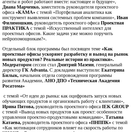
агенты и робот работают вместе: настоящее и будущее»,
Диана Марченко,
заместитель руководителя проектного
офиса
«КАМА»
с темой «Портфельная аналитика как
инструмент выявления системных проблем компании»,
Иван
Филимошкин,
руководитель проектного офиса
Проектная
ПРАКТИКА
с темой «Искусственный интеллект для
проектных офисов. Какие задачи уже можно поручить
нейропомощникам?».
Отдельный блок программы был посвящен теме
«Как
проектные офисы ускоряют разработку и вывод на рынок
новых продуктов? Реальные истории из практики».
Модератором
сессии стал
Дмитрий Мазеин
, генеральный
директор
ГК A
dvanta
.
С докладами выступили:
Екатерина
Билык,
начальник отдела сопровождения программы
развития Академии,
АНО ДПО «Техническая Академия
Росатома»
с темой «От идеи до рынка: как оцифровать запуск новых
обучающих продуктов и организовать работу с клиентами»,
Ирина Пятова,
руководитель проектного офиса
IEK GROUP
с темой «Вывод новых продуктов как проект: особенности
управления проектно-продуктовыми командами»,
Татьяна
Катаева,
руководитель проектного офиса
«ПНППК»
с темой
«Как мотивация сотрудников влияет на скорость работы по