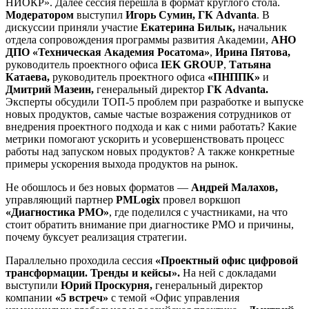
НИОКР». Далее сессия перешла в формат круглого стола.
Модератором
выступил
Игорь Сумин, ГК A
dvanta
. В
дискуссии приняли участие
Екатерина Билык,
начальник
отдела сопровождения программы развития Академии,
АНО
ДПО «Техническая Академия Росатома»
,
Ирина Пятова,
руководитель проектного офиса
IEK GROUP
,
Татьяна
Катаева,
руководитель проектного офиса
«ПНППК»
и
Дмитрий Мазеин,
генеральный директор
ГК A
dvanta
.
Эксперты обсудили ТОП-5 проблем при разработке и выпуске
новых продуктов, самые частые возражения сотрудников от
внедрения проектного подхода и как с ними работать? Какие
метрики помогают ускорить и усовершенствовать процесс
работы над запуском новых продуктов? А также конкретные
примеры ускорения выхода продуктов на рынок.
Не обошлось и без новых форматов —
Андрей Малахов,
управляющий партнер
PMLogix
провел воркшоп
«Диагностика РМО»
, где поделился с участниками, на что
стоит обратить внимание при диагностике РМО и причины,
почему буксует реализация стратегии.
Параллельно проходила сессия
«Проектный офис цифровой
трансформации. Тренды и кейсы».
На ней с докладами
выступили
Юрий Проскурня,
генеральный директор
компании
«5 встреч»
с темой «Офис управления