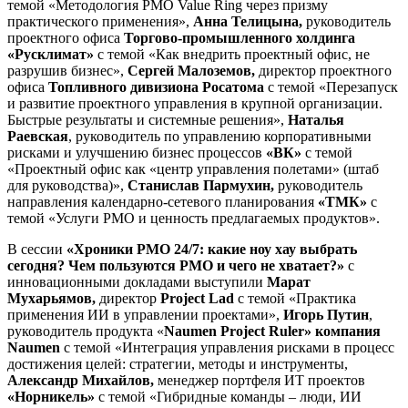
темой «Методология PMO Value Ring через призму
практического применения»,
Анна Телицына,
руководитель
проектного офиса
Торгово-промышленного холдинга
«Русклимат»
с темой «Как внедрить проектный офис, не
разрушив бизнес»,
Сергей Малоземов,
директор проектного
офиса
Топливного дивизиона Росатома
с темой «Перезапуск
и развитие проектного управления в крупной организации.
Быстрые результаты и системные решения»,
Наталья
Раевская
, руководитель по управлению корпоративными
рисками и улучшению бизнес процессов
«ВК»
с темой
«Проектный офис как «центр управления полетами» (штаб
для руководства)»,
Станислав Пармухин,
руководитель
направления календарно-сетевого планирования
«ТМК»
с
темой «Услуги PMO и ценность предлагаемых продуктов».
В сессии
«Хроники РМО 24/7: какие ноу хау выбрать
сегодня? Чем пользуются РМО и чего не хватает?»
с
инновационными докладами выступили
Марат
Мухарьямов,
директор
Project Lad
с темой «Практика
применения ИИ в управлении проектами»,
Игорь Путин
,
руководитель продукта «
Naumen Project Ruler» компания
Naumen
с темой «Интеграция управления рисками в процесс
достижения целей: стратегии, методы и инструменты,
Александр Михайлов,
менеджер портфеля ИТ проектов
«Норникель»
с темой «Гибридные команды – люди, ИИ