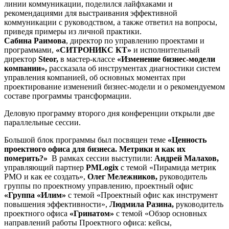
линии коммуникации, поделился лайфхаками и
рекомендациями для выстраивания эффективной
коммуникации с руководством, а также ответил на вопросы,
приведя примеры из личной практики.
Сабина Раимова
, директор по управлению проектами и
программами,
«СИТРОНИКС КТ»
и исполнительный
директор
Steor,
в мастер-классе
«Изменение бизнес-модели
компании»,
рассказала об инструментах диагностики систем
управления компанией, об основных моментах при
проектирование изменений бизнес-модели и о рекомендуемом
составе программы трансформации.
Деловую программу второго дня конференции открыли две
параллельные сессии.
Большой блок программы был посвящен теме
«Ценность
проектного офиса для бизнеса. Метрики и как их
померить?»
В рамках сессии выступили:
Андрей Малахов,
управляющий партнер
PMLogix
с темой «Пирамида метрик
PMO и как ее создать»,
Олег Мележников,
руководитель
группы по проектному управлению, проектный офис
«Группа «Илим»
с темой «Проектный офис как инструмент
повышения эффективности»,
Людмила Разина,
руководитель
проектного офиса
«Гринатом»
с темой «Обзор основных
направлений работы Проектного офиса: кейсы,