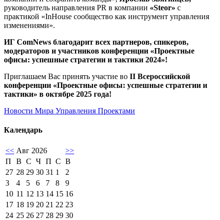
руководитель направления PR в компании
«Steor»
с
практикой «InHouse сообщество как инструмент управления
изменениями».
ИГ ComNews благодарит всех партнеров, спикеров,
модераторов и участников конференции «Проектные
офисы: успешные стратегии и тактики 2024»!
Приглашаем Вас принять участие во
II
Всероссийской
конференции «Проектные офисы: успешные стратегии и
тактики» в октябре 2025 года!
Новости Мира Управления Проектами
Календарь
<<
Авг 2026
>>
П
В
С
Ч
П
С
В
27
28
29
30
31
1
2
3
4
5
6
7
8
9
10
11
12
13
14
15
16
17
18
19
20
21
22
23
24
25
26
27
28
29
30