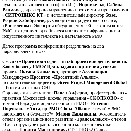
руководитель проектного офиса ИТ,
«Норникель»
,
Сабина
Раимова,
директор по управлению проектами и программами
«СИТРОНИКС КТ»
и исполнительный директор
Steor,
Родион Хабибуллин,
руководитель продуктового офиса,
«Ростелеком».
Эксперты обсудили, чем сейчас занимаются
РМО, их ценность для бизнеса и влияние цифровизации и
искусственного интеллекта на деятельность PMO.
Далее программа конференции разделилась на два
параллельных потока.
Сессию
«Проектный офис – штаб проектной деятельности.
Зачем бизнесу РМО? Цели, задачи и критерии успеха»
провела
Оксана Клименко,
президент
Ассоциации
Менеджеров Проектов «Проектный Альянс»,
исполнительный директор
Green Project Management Global
в России и странах СНГ.
С докладами выступили:
Павел Алферов,
профессор бизнес-
практики Московской школы управления
«СКОЛКОВО»
с
темой «Подходы к оценке ценности РМО»,
Евгений
Ищенков,
амбассадор
PMO Global Alliance
с темой «РМО
настоящего и будущего?»,
Мария Давыдкина,
руководитель
отдела организационного развития
«ТрансТелеКом»
с темой
«Где в структуре правильнее «приземлить» проектные
офисы»,
Никита Мартынович,
CEO PRO32 Connect,