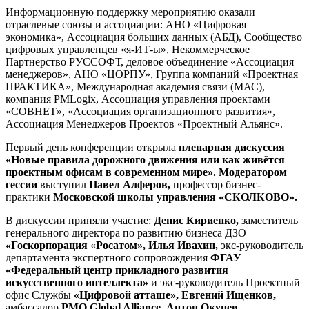
Информационную поддержку мероприятию оказали
отраслевые союзы и ассоциации: АНО «Цифровая
экономика», Ассоциация больших данных (АБД), Сообщество
цифровых управленцев «я-ИТ-ы», Некоммерческое
Партнерство РУССОФТ, деловое объединение «Ассоциация
менеджеров», АНО «ЦОРПУ», Группа компаний «Проектная
ПРАКТИКА», Международная академия связи (МАС),
компания PMLogix, Ассоциация управления проектами
«СОВНЕТ», «Ассоциация организационного развития»,
Ассоциация Менеджеров Проектов «Проектный Альянс».
Первый день конференции открыла
пленарная дискуссия
«Новые правила дорожного движения или как живётся
проектным офисам в современном мире». Модератором
сессии
выступил
Павел Алферов,
профессор бизнес-
практики
Московской школы управления «СКОЛКОВО».
В дискуссии приняли участие:
Денис Кириенко,
заместитель
генерального директора по развитию бизнеса ДЗО
«Госкорпорация
«
Росатом», Илья Ивахин,
экс-руководитель
департамента экспертного сопровождения
ФГАУ
«Федеральный центр прикладного развития
искусственного интеллекта»
и экс-руководитель Проектный
офис Службы
«Цифровой атташе», Евгений Ищенков,
амбассадор
PMO Global Alliance
,
Антон Окунев,