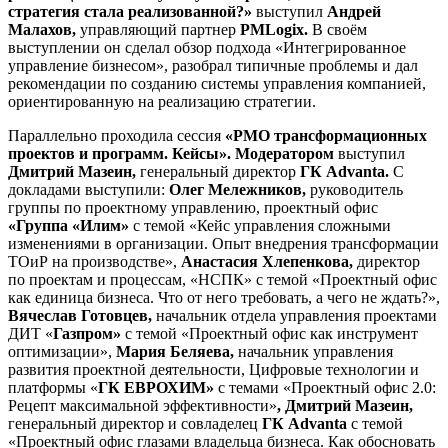
стратегия стала реализованной?»
выступил
Андрей
Малахов,
управляющий партнер
PMLogix.
В своём
выступлении он сделал обзор подхода «Интегрированное
управление бизнесом», разобрал типичные проблемы и дал
рекомендации по созданию системы управления компанией,
ориентированную на реализацию стратегии.
Параллельно проходила сессия
«РМО трансформационных
проектов и программ. Кейсы». Модератором
выступил
Дмитрий Мазеин,
генеральный директор
ГК A
dvanta
.
С
докладами выступили:
Олег Мележников,
руководитель
группы по проектному управлению, проектный офис
«Группа «Илим»
с темой «Кейс управления сложными
изменениями в организации. Опыт внедрения трансформации
ТОиР на производстве»,
Анастасия Хлепенкова,
директор
по проектам и процессам, «НСПК» с темой «Проектный офис
как единица бизнеса. Что от него требовать, а чего не ждать?»,
Вячеслав Готовцев,
начальник отдела управления проектами
ДИТ «
Газпром»
с темой «Проектный офис как инструмент
оптимизации»,
Мария Беляева,
начальник управления
развития проектной деятельности, Цифровые технологии и
платформы «
ГК ЕВРОХИМ»
с темами «Проектный офис 2.0:
Рецепт максимальной эффективности»
, Дмитрий Мазеин,
генеральный директор и совладелец
ГК A
dvanta
с темой
«Проектный офис глазами владельца бизнеса. Как обосновать