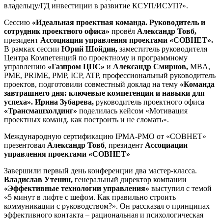
владельцу/ГД инвестиции в развитие КСУП/ИСУП?».
Сессию
«Идеальная проектная команда. Руководитель и
сотрудник проектного офиса»
провёл
Александр Товб,
президент
Ассоциации управления проектами «СОВНЕТ».
В рамках сессии
Юрий Шойдин,
заместитель руководителя
Центра Компетенций по проектному и программному
управлению
«Газпром ЦПС»
и
Александр Смирнов,
MBA,
PME, PRIME, PMP, ICP, ATP, профессиональный руководитель
проектов, подготовили совместный доклад на тему
«Команда
завтрашнего дня: ключевые компетенции и навыки для
успеха». Ирина Зубарева,
руководитель проектного офиса
«Трансмашхолдинг»
поделилась кейсом «Мотивация
проектных команд, как построить и не сломать».
Международную сертификацию IPMA-PMO от «СОВНЕТ»
презентовал
Александр Товб
, президент
Ассоциации
управления проектами «СОВНЕТ»
Завершили первый день конференции два мастер-класса.
Владислав Утенин,
генеральный директор компании
«Эффективные технологии управления»
выступил с темой
«5 минут в лифте с шефом. Как правильно строить
коммуникации с руководством?». Он рассказал о принципах
эффективного контакта – рациональная и психологическая