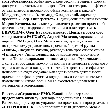
востребованность, эффекты». Далее сессия перешла в формат
дискуссии с ответами на вопрос «Есть ли измеримый эффект
от деятельности проектного офиса компании и какой?».
Модератором
стал
Александр Ожаровский
, директор
проектов
«Сбер Университет».
В дискуссии приняли участие
Мария Беляева
, начальник управления развития проектной
деятельности, Цифровые технологии и платформы
«ГК
ЕВРОХИМ»
,
Олег Баранов
, директор
Центра проектного
менеджмента РАНХиГС, Андрей Малахов,
управляющий
партнер
PMLogix
,
Олег Мележников,
руководитель группы
по проектному управлению, проектный офис
«Группа
«Илим»
,
Людмила Разина,
руководитель проектного офиса
«Гринатом»
,
Анна Телицына,
руководитель проектного
офиса
Торгово-промышленного холдинга «Русклимат».
Эксперты обсудили можно ли посчитать ценность проектного
офиса в деньгах и как доказать, что без проектного офиса эта
ценность не будет создана? Как адаптировать деятельность
проектного офиса с учетом внутренних и геополитических
изменений и какова роль РМО в экосистеме управления
метриками в корпорации?
В сессии
«Сервисные РМО. Какой набор сервисов
представить бизнесу»
доклады представили:
Сабина
Раимова,
директор по управлению проектами и программами
«СИТРОНИКС КТ»
и исполнительный директор
Steor
с