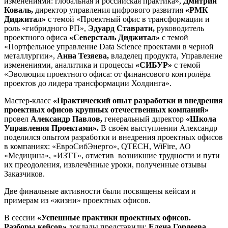
изменениями: глобальная и российская практика»,
Дмитрий
Коваль,
директор управления цифрового развития
«РМК
Диджитал»
с темой «Проектный офис в трансформации и
роль «гибридного РП»,
Эдуард Ставрати,
руководитель
проектного офиса
«Северсталь Диджитал»
с темой
«Портфельное управление Data Science проектами в черной
металлургии»,
Анна Тезяева,
владелец продукта, Управление
изменениями, аналитика и процессы
«СИБУР»
с темой
«Эволюция проектного офиса: от финансового контролёра
проектов до лидера трансформации Холдинга».
Мастер-класс
«Практический опыт разработки и внедрения
проектных офисов крупных отечественных компаний»
провел
Александр Павлов,
генеральный директор
«Школа
Управления Проектами».
В своём выступлении Александр
поделился опытом разработки и внедрения проектных офисов
в компаниях: «ЕвроСибЭнерго», QTECH, WiFire, АО
«Медицина», «ИЗТТ», отметив возникшие трудности и пути
их преодоления, извлечённые уроки, полученные отзывы
Заказчиков.
Две финальные активности были посвящены кейсам и
примерам из «жизни» проектных офисов.
В сессии
«Успешные практики проектных офисов.
Разборы кейсов»
доклады представили:
Елена Гордеева,