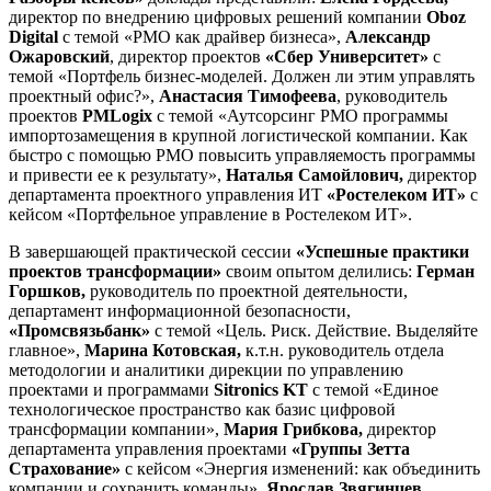
директор по внедрению цифровых решений компании
Oboz
Digital
с темой «PMO как драйвер бизнеса»,
Александр
Ожаровский
, директор проектов
«Сбер Университет»
с
темой «Портфель бизнес-моделей. Должен ли этим управлять
проектный офис?»,
Анастасия Тимофеева
, руководитель
проектов
PMLogix
с темой «Аутсорсинг PMO программы
импортозамещения в крупной логистической компании. Как
быстро с помощью PMO повысить управляемость программы
и привести ее к результату»,
Наталья Самойлович,
директор
департамента проектного управления ИТ
«Ростелеком ИТ»
с
кейсом «Портфельное управление в Ростелеком ИТ».
В завершающей практической сессии
«Успешные практики
проектов трансформации»
своим опытом делились:
Герман
Горшков,
руководитель по проектной деятельности,
департамент информационной безопасности,
«Промсвязьбанк»
с темой «Цель. Риск. Действие. Выделяйте
главное»,
Марина Котовская,
к.т.н. руководитель отдела
методологии и аналитики дирекции по управлению
проектами и программами
Sitronics KT
с темой «Единое
технологическое пространство как базис цифровой
трансформации компании»,
Мария Грибкова,
директор
департамента управления проектами
«Группы Зетта
Страхование»
с кейсом «Энергия изменений: как объединить
компании и сохранить команды»,
Ярослав Звягинцев,