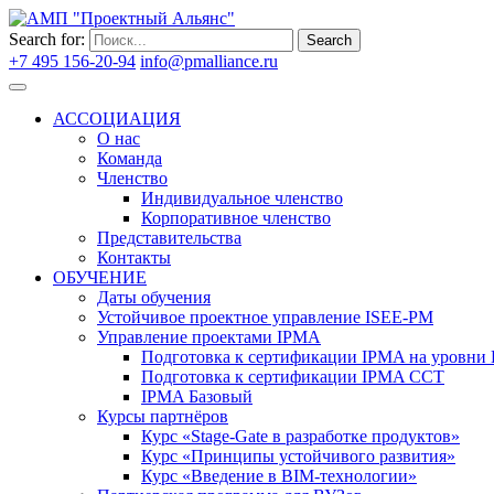
Search for:
Search
+7 495 156-20-94
info@pmalliance.ru
Войти
АССОЦИАЦИЯ
О нас
Команда
Членство
Индивидуальное членство
Корпоративное членство
Представительства
Контакты
ОБУЧЕНИЕ
Даты обучения
Устойчивое проектное управление ISEE-PM
Управление проектами IPMA
Подготовка к сертификации IPMA на уровни D
Подготовка к сертификации IPMA CCT
IPMA Базовый
Курсы партнёров
Курс «Stage-Gate в разработке продуктов»
Курс «Принципы устойчивого развития»
Курс «Введение в BIM-технологии»