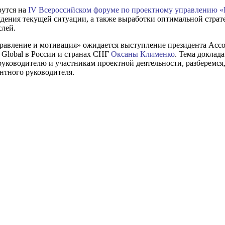
рутся на
IV Всероссийском форуме по проектному управлению «P
ждения текущей ситуации, а также выработки оптимальной стра
слей.
правление и мотивация» ожидается выступление президента Ас
Global в России и странах СНГ
Оксаны Клименко
. Тема доклад
уководителю и участникам проектной деятельности, разберемся,
нтного руководителя.