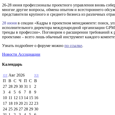
26-28 июня профессионалы проектного управления вновь собе
многие другие вопросы, обмена опытом и всестороннего обсу
представители крупного и среднего бизнеса из различных отра
28 июня
в секции «Кадры в проектном менеджменте: поиск, у
исполнительного директора международной организации GPM 
тренды в профессии». Поговорим о расширении требований к р
проектами – всего лишь обычный инструмент каждого компете
Узнать подробнее о форуме можно
по ссылке
.
Новости Ассоциации
Календарь
<<
Авг 2026
>>
П
В
С
Ч
П
С
В
27
28
29
30
31
1
2
3
4
5
6
7
8
9
10
11
12
13
14
15
16
17
18
19
20
21
22
23
24
25
26
27
28
29
30
31
1
2
3
4
5
6