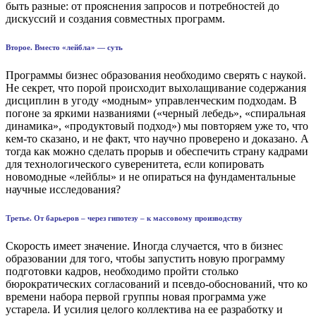
быть разные: от прояснения запросов и потребностей до
дискуссий и создания совместных программ.
Второе. Вместо «лейбла» — суть
Программы бизнес образования необходимо сверять с наукой.
Не секрет, что порой происходит выхолащивание содержания
дисциплин в угоду «модным» управленческим подходам. В
погоне за яркими названиями («черный лебедь», «спиральная
динамика», «продуктовый подход») мы повторяем уже то, что
кем-то сказано, и не факт, что научно проверено и доказано. А
тогда как можно сделать прорыв и обеспечить страну кадрами
для технологического суверенитета, если копировать
новомодные «лейблы» и не опираться на фундаментальные
научные исследования?
Третье. От барьеров – через гипотезу – к массовому производству
Скорость имеет значение. Иногда случается, что в бизнес
образовании для того, чтобы запустить новую программу
подготовки кадров, необходимо пройти столько
бюрократических согласований и псевдо-обоснований, что ко
времени набора первой группы новая программа уже
устарела. И усилия целого коллектива на ее разработку и