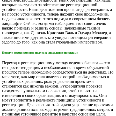
свидетельство дальновидности таких организаций, как наша,
которые выступают за обеспечение регенерационной
устойчивости. Наша десятилетняя пропаганда регенерации, а
не просто устойчивости, теперь находит свое продолжение,
подчеркивая важность этого подхода в современном бизнес-
ландшафте. Сейчас, когда мы наблюдаем этот сдвиг, очень
важно признать и развить основы, заложенные такими
пионерами, как Даниэль Кристиан Валь и Эдуард Мюллер, а
также многими другими, кто увидел потенциал регенерации
задолго до того, как она стала глобальным императивом.
Пришло время изменить подход к управлению проектами
Переход к регенерационному методу ведения бизнеса — это
не просто тенденция, а необходимость, и время обсуждений
прошло; теперь необходимо сосредоточиться на действиях. По
мере того, как мир сталкивается с острой необходимостью в
устойчивых решениях, роль управления проектами
становится как никогда важной. Руководители проектов
находятся в уникальном положении, чтобы влиять на
изменения в своих организациях и стимулировать их. Они
могут воплотить в реальность принципы устойчивости и
регенерации. Для решения этой задачи управление проектами
должно развиваться, выходя за рамки традиционных метрик и
принимая устойчивое развитие в качестве основной цели.