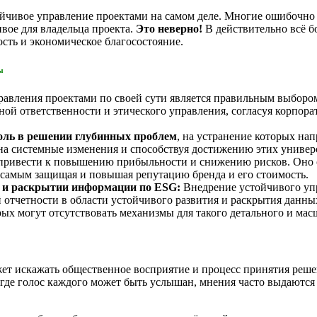
ойчивое управление проектами на самом деле. Многие ошибочно п
ивое для владельца проекта.
Это неверно!
В действительно всё б
сть и экономическое благосостояние.
ы
авления проектами по своей сути является правильным выборо
й ответственности и этического управления, согласуя корпора
оль
в решении глубинных проблем
, на устранение которых на
 на системные изменения и способствуя достижению этих универ
ривести к повышению прибыльности и снижению рисков. Оно о
 самым защищая и повышая репутацию бренда и его стоимость.
ю и раскрытии информации по ESG:
Внедрение устойчивого уп
 отчетности в области устойчивого развития и раскрытия данн
х могут отсутствовать механизмы для такого детального и масш
т искажать общественное восприятие и процесс принятия решен
де голос каждого может быть услышан, мнения часто выдаются за