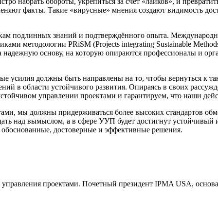
тро набрать обороты, укрепиться за счёт «лайков», и превратить
дменяют факты. Такие «вирусные» мнения создают видимость дос
токам подлинных знаний и подтверждённого опыта. Международ
иками методологии PRiSM (Projects integrating Sustainable Met
а надежную основу, на которую опираются профессионалы и орг
е усилия должны быть направлены на то, чтобы вернуться к та
ний в области устойчивого развития. Опираясь в своих рассуж
устойчивом управлении проектами и гарантируем, что наши дейс
тами, мы должны придерживаться более высоких стандартов обм
адать над вымыслом, а в сфере УУП будет достигнут устойчивый 
 обоснованные, достоверные и эффективные решения.
управления проектами. Почетный президент IPMA USA, основате