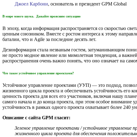
Джоел Карбони
, основатель и президент GPM Global
В мире много шума. Давайте проясним ситуацию
В эпоху, когда информация распространяется со скоростью све
ценным союзником. Вместе с ростом интереса к этому направле
баталии, что и Agile за последние десять лет.
Дезинформация стала незваным гостем, затуманивающим понима
не просто модное явление или мимолетная тенденция, а важне
распространения очень важно понять, что оно означает на само
Что такое устойчивое управление проектами?
Устойчивое управление проектами (УУП) — это подход, позво
жизненного цикла проекта и обеспечивать устойчивость его к
ценность проекта для всех его участников, включая нашу план
самого начала и до конца проекта, при этом особое внимание у
устойчивость в рамках одного проекта охватывает более 240 
Описание с сайта GPM гласит:
Зеленое управление проектами / устойчивое управление 
жизненного цикла проекта для обеспечения положительног