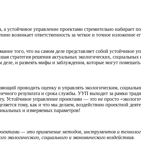
та, а устойчивое управление проектами стремительно набирает 
нию возникает ответственность за четкое и точное изложение ег
ние того, что на самом деле представляет собой устойчивое у
йшая стратегия решения актуальных экологических, социальных 
м деле, и развеять мифы и заблуждения, которые могут помешать
ляющий проводить оценку и управлять экологическим, социальн
онечного результата и срока службы. УУП выходит за рамки тр
ету. Устойчивое управление проектами — это не просто «экологи
деляется тому, как и что мы делаем, воздействию проектной деят
уникальных и измеряемых параметров!
проектами — это применение методов, инструментов и технолог
о экологического, социального и экономического воздействия.