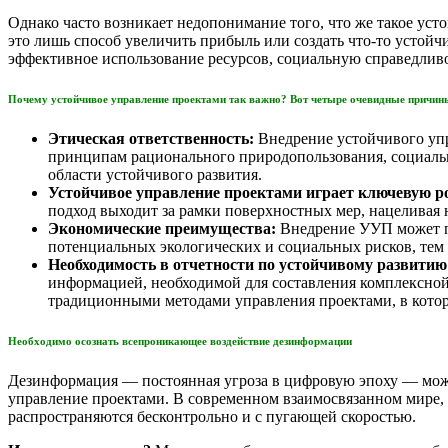
Однако часто возникает недопонимание того, что же такое уст
это лишь способ увеличить прибыль или создать что-то устойч
эффективное использование ресурсов, социальную справедливо
Почему устойчивое управление проектами так важно? Вот четыре очевидные причин
Этическая ответственность:
Внедрение устойчивого упр
принципам рационального природопользования, социально
области устойчивого развития.
Устойчивое управление проектами играет ключевую р
подход выходит за рамки поверхностных мер, нацеливая
Экономические преимущества:
Внедрение УУП может п
потенциальных экологических и социальных рисков, тем
Необходимость в отчетности по устойчивому развити
информацией, необходимой для составления комплексной
традиционными методами управления проектами, в которы
Необходимо осознать всепроникающее воздействие дезинформации
Дезинформация — постоянная угроза в цифровую эпоху — може
управление проектами. В современном взаимосвязанном мире, г
распространяются бесконтрольно и с пугающей скоростью.