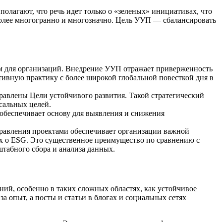
олагают, что речь идет только о «зеленых» инициативах, что
олее многогранно и многозначно. Цель УУП — сбалансировать
м для организаций. Внедрение УУП отражает приверженность
тивную практику с более широкой глобальной повесткой дня в
правлены Цели устойчивого развития. Такой стратегический
сальных целей.
беспечивает основу для выявления и снижения
равления проектами обеспечивает организации важной
ых о ESG. Это существенное преимущество по сравнению с
табного сбора и анализа данных.
ий, особенно в таких сложных областях, как устойчивое
 опыт, а посты и статьи в блогах и социальных сетях