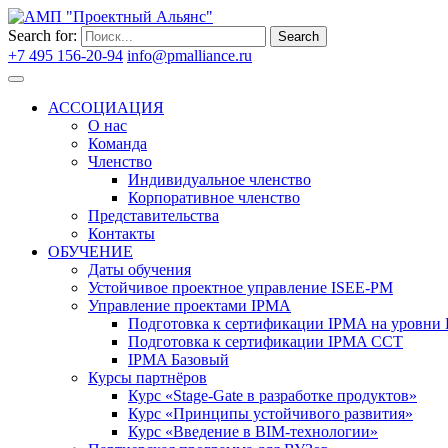
Search for:
Search
+7 495 156-20-94
info@pmalliance.ru
Войти
АССОЦИАЦИЯ
О нас
Команда
Членство
Индивидуальное членство
Корпоративное членство
Представительства
Контакты
ОБУЧЕНИЕ
Даты обучения
Устойчивое проектное управление ISEE-PM
Управление проектами IPMA
Подготовка к сертификации IPMA на уровни D
Подготовка к сертификации IPMA CCT
IPMA Базовый
Курсы партнёров
Курс «Stage-Gate в разработке продуктов»
Курс «Принципы устойчивого развития»
Курс «Введение в BIM-технологии»