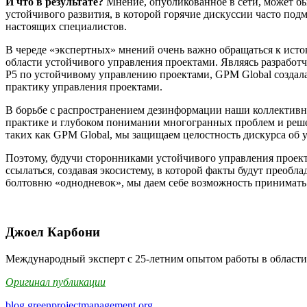
И что в результате?
Мнение, опубликованное в сети, может быс
устойчивого развития, в которой горячие дискуссии часто по
настоящих специалистов.
В череде «экспертных» мнений очень важно обращаться к ис
области устойчивого управления проектами. Являясь разработч
P5 по устойчивому управлению проектами, GPM Global создал
практику управления проектами.
В борьбе с распространением дезинформации наши коллективны
практике и глубоком понимании многогранных проблем и реше
таких как GPM Global, мы защищаем целостность дискурса об 
Поэтому, будучи сторонниками устойчивого управления проек
ссылаться, создавая экосистему, в которой факты будут преобл
болтовню «однодневок», мы даем себе возможность принимать
Джоел Карбони
Международный эксперт с 25-летним опытом работы в области 
Оригинал публикации
blog.greenprojectmanagement.org