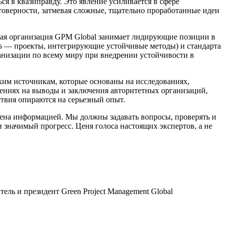
ся в квазиправду. Это явление усиливается в сфере
товерности, затмевая сложные, тщательно проработанные идеи
ная организация GPM Global занимает лидирующие позиции в
hods — проекты, интегрирующие устойчивые методы) и стандарта
анизации по всему миру при внедрении устойчивости в
ким источникам, которые основаны на исследованиях,
дениях на выводы и заключения авторитетных организаций,
твия опираются на серьезный опыт.
ена информацией. Мы должны задавать вопросы, проверять и
и значимый прогресс. Ценя голоса настоящих экспертов, а не
ль и президент Green Project Management Global