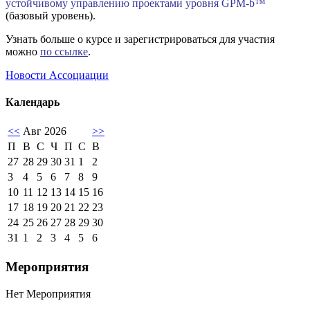
устойчивому управлению проектами уровня GPM-b™
(базовый уровень).
Узнать больше о курсе и зарегистрироваться для участия
можно
по ссылке
.
Новости Ассоциации
Календарь
<<
Авг 2026
>>
П
В
С
Ч
П
С
В
27
28
29
30
31
1
2
3
4
5
6
7
8
9
10
11
12
13
14
15
16
17
18
19
20
21
22
23
24
25
26
27
28
29
30
31
1
2
3
4
5
6
Мероприятия
Нет Мероприятия