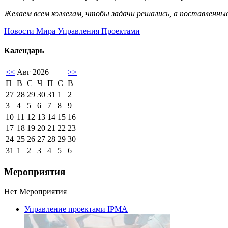
Желаем всем коллегам, чтобы задачи решались, а поставленные
Новости Мира Управления Проектами
Календарь
<<
Авг 2026
>>
П
В
С
Ч
П
С
В
27
28
29
30
31
1
2
3
4
5
6
7
8
9
10
11
12
13
14
15
16
17
18
19
20
21
22
23
24
25
26
27
28
29
30
31
1
2
3
4
5
6
Мероприятия
Нет Мероприятия
Управление проектами IPMA