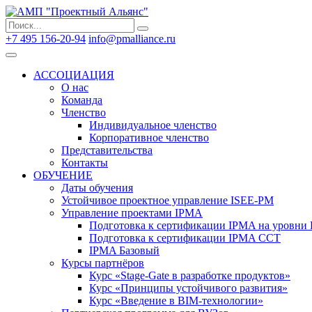
Search
Search
for:
+7 495 156-20-94
info@pmalliance.ru
Войти
АССОЦИАЦИЯ
О нас
Команда
Членство
Индивидуальное членство
Корпоративное членство
Представительства
Контакты
ОБУЧЕНИЕ
Даты обучения
Устойчивое проектное управление ISEE-PM
Управление проектами IPMA
Подготовка к сертификации IPMA на уровни D
Подготовка к сертификации IPMA CCT
IPMA Базовый
Курсы партнёров
Курс «Stage-Gate в разработке продуктов»
Курс «Принципы устойчивого развития»
Курс «Введение в BIM-технологии»