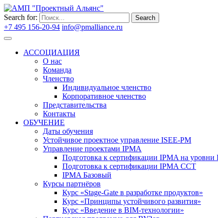
Search for:
Search
+7 495 156-20-94
info@pmalliance.ru
Войти
АССОЦИАЦИЯ
О нас
Команда
Членство
Индивидуальное членство
Корпоративное членство
Представительства
Контакты
ОБУЧЕНИЕ
Даты обучения
Устойчивое проектное управление ISEE-PM
Управление проектами IPMA
Подготовка к сертификации IPMA на уровни D
Подготовка к сертификации IPMA CCT
IPMA Базовый
Курсы партнёров
Курс «Stage-Gate в разработке продуктов»
Курс «Принципы устойчивого развития»
Курс «Введение в BIM-технологии»