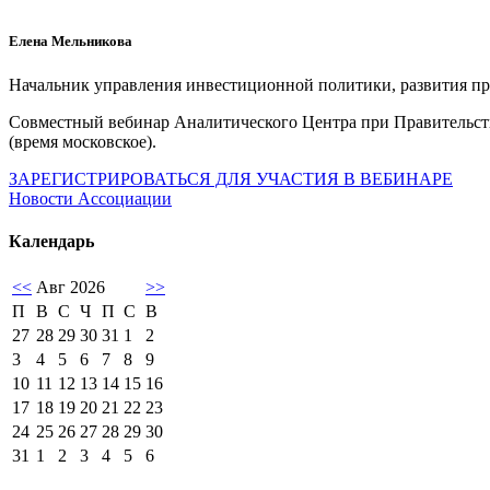
Елена Мельникова
Начальник управления инвестиционной политики, развития п
Совместный вебинар Аналитического Центра при Правительс
(время московское).
ЗАРЕГИСТРИРОВАТЬСЯ ДЛЯ УЧАСТИЯ В ВЕБИНАРЕ
Новости Ассоциации
Календарь
<<
Авг 2026
>>
П
В
С
Ч
П
С
В
27
28
29
30
31
1
2
3
4
5
6
7
8
9
10
11
12
13
14
15
16
17
18
19
20
21
22
23
24
25
26
27
28
29
30
31
1
2
3
4
5
6