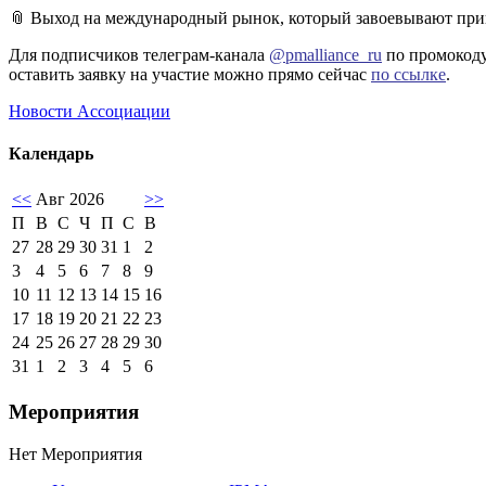
📎 Выход на международный рынок, который завоевывают при
Для подписчиков телеграм-канала
@pmalliance_ru
по промокод
оставить заявку на участие можно прямо сейчас
по ссылке
.
Новости Ассоциации
Календарь
<<
Авг 2026
>>
П
В
С
Ч
П
С
В
27
28
29
30
31
1
2
3
4
5
6
7
8
9
10
11
12
13
14
15
16
17
18
19
20
21
22
23
24
25
26
27
28
29
30
31
1
2
3
4
5
6
Мероприятия
Нет Мероприятия