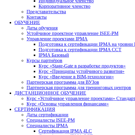
Индивидуальное членство
Корпоративное членство
Представительства
Контакты
ОБУЧЕНИЕ
Даты обучения
Устойчивое проектное управление ISEE-PM
Управление проектами IPMA
Подготовка к сертификации IPMA на уровни D
Подготовка к сертификации IPMA CCT
IPMA Базовый
Курсы партнёров
Курс «Stage-Gate в разработке продуктов»
Курс «Принципы устойчивого развития»
Курс «Введение в BIM-технологии»
Партнерская программа для ВУЗов
Партнерская программа для тренинговых центров
ДИСТАНЦИОННОЕ ОБУЧЕНИЕ
Курс «Устойчивое управление проектами» Стандар
Курс «Основы управления финансами»
СЕРТИФИКАЦИЯ
Даты сертификации
Специалисты ISEE-PM
Специалисты IPMA
Сертификация IPMA 4LC