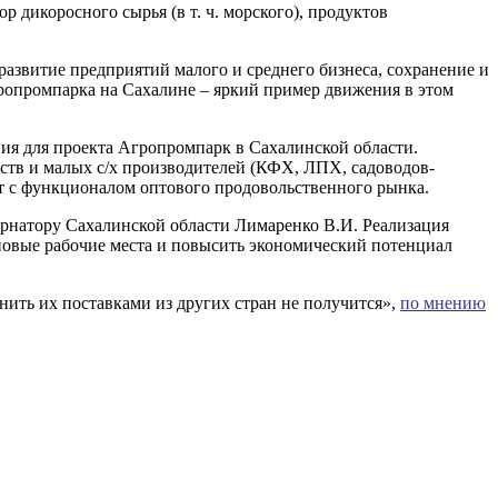
дикоросного сырья (в т. ч. морского), продуктов
азвитие предприятий малого и среднего бизнеса, сохранение и
ропромпарка на Сахалине – яркий пример движения в этом
ия для проекта Агропромпарк в Сахалинской области.
йств и малых с/х производителей (КФХ, ЛПХ, садоводов-
рт с функционалом оптового продовольственного рынка.
ернатору Сахалинской области Лимаренко В.И. Реализация
 новые рабочие места и повысить экономический потенциал
нить их поставками из других стран не получится»,
по мнению