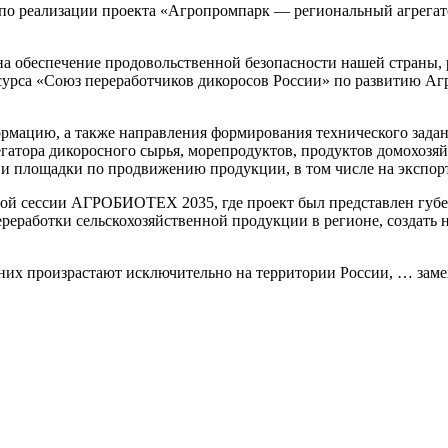
о реализации проекта «Агропромпарк — региональный агрегатор 
 обеспечение продовольственной безопасности нашей страны, р
урса «Союз переработчиков дикоросов России» по развитию Аг
мацию, а также направления формирования технического задан
егатора дикоросного сырья, морепродуктов, продуктов домохозя
и и площадки по продвижению продукции, в том числе на экспо
тной сессии АГРОБИОТЕХ 2035, где проект был представлен губ
ереработки сельскохозяйственной продукции в регионе, создать
 них произрастают исключительно на территории России, … заме