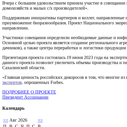
Вчера с большим удовольствием приняла участие в совещании п
домохозяйств и малых с/х производителей».
Поддерживаю инициативы партнеров и коллег, направленные на
приумножение биоразнообразия. Проект Национального экорес
направлении.
Участники совещания определили необходимые данные и инфор
Основной целью проекта является создание регионального агр
дачников), а также центра переработки и логистики продукци
Презентация проекта состоялась 19 июня 2023 года на экспер
данного проекта позволит увеличить объемы производства и п
Сахалинской области.
«Главная ценность российских дикоросов в том, что многие из
экспертов,
опрошенных Forbes.
ПОДРОБНЕЕ О ПРОЕКТЕ
Президент Ассоциации
Календарь
<<
Авг 2026
>>
П
В
С
Ч
П
С
В