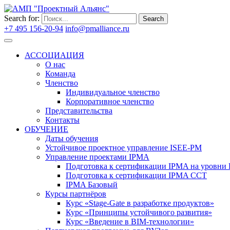
Search for:
Search
+7 495 156-20-94
info@pmalliance.ru
Войти
АССОЦИАЦИЯ
О нас
Команда
Членство
Индивидуальное членство
Корпоративное членство
Представительства
Контакты
ОБУЧЕНИЕ
Даты обучения
Устойчивое проектное управление ISEE-PM
Управление проектами IPMA
Подготовка к сертификации IPMA на уровни D
Подготовка к сертификации IPMA CCT
IPMA Базовый
Курсы партнёров
Курс «Stage-Gate в разработке продуктов»
Курс «Принципы устойчивого развития»
Курс «Введение в BIM-технологии»