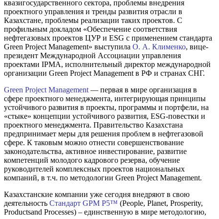
квазигосударственного сектора, проблемы внедрения
проектного управления и тренды развития отрасли в
Казахстане, проблемы реализации таких проектов. С
профильным докладом «Обеспечение соответствия
нефтегазовых проектов ЦУР и ESG с применением стандарта
Green Project Management» выступила
О. А. Клименко
, вице-
президент Международной Ассоциации управления
проектами IPMA, исполнительный директор международной
организации Green Project Management в РФ и странах СНГ.
Green Project Management
— первая в мире организация в
сфере проектного менеджмента, интегрирующая принципы
устойчивого развития в проекты, программы и портфели, на
«стыке» концепции устойчивого развития, ESG-повестки и
проектного менеджмента. Правительство Казахстана
предпринимает меры для решения проблем в нефтегазовой
сфере. К таковым можно отнести совершенствование
законодательства, активное инвестирование, развитие
компетенций молодого кадрового резерва, обучение
руководителей комплексных проектов национальных
компаний, в т.ч. по методологии Green Project Management.
Казахстанские компании уже сегодня внедряют в свою
деятельность
Стандарт GPM P5™
(People, Planet, Prosperity,
Productsand Processes) – единственную в мире методологию,