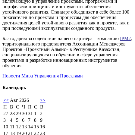
включающую в управление проектами, программами и
портфелями принципы и инструменты обеспечения
устойчивого развития. Стандарт объединяет в себе более 100
показателей по проектам и процессам для обеспечения
достижения целей устойчивого развития как в проекте, так и
при последующей эксплуатации созданного продукта.
Благодарим за содействие нашего партнёра – компанию
IPM2
,
территориального представителя Ассоциации Менеджеров
Проектов «Проектный Альянс» в Республике Казахстан,
специализирующуюся на обучении в сфере управления
проектами и разработке инновационных инструментов
обучения.
Новости Мира Управления Проектами
Календарь
<<
Авг 2026
>>
П
В
С
Ч
П
С
В
27
28
29
30
31
1
2
3
4
5
6
7
8
9
10
11
12
13
14
15
16
17
18
19
20
21
22
23