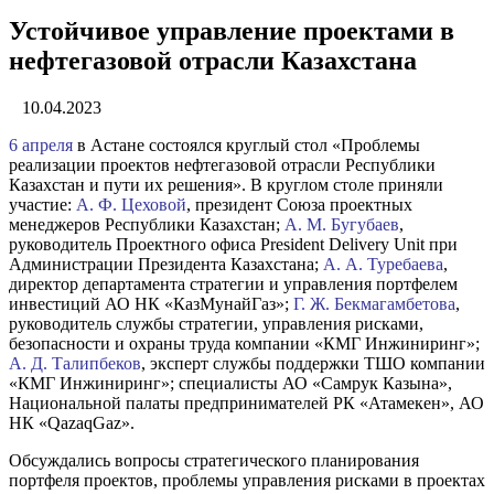
Устойчивое управление проектами в
нефтегазовой отрасли Казахстана
10.04.2023
6 апреля
в Астане состоялся круглый стол «Проблемы
реализации проектов нефтегазовой отрасли Республики
Казахстан и пути их решения». В круглом столе приняли
участие:
А. Ф. Цеховой
, президент Союза проектных
менеджеров Республики Казахстан;
А. М. Бугубаев
,
руководитель Проектного офиса President Delivery Unit при
Администрации Президента Казахстана;
А. А. Туребаева
,
директор департамента стратегии и управления портфелем
инвестиций АО НК «КазМунайГаз»;
Г. Ж. Бекмагамбетова
,
руководитель службы стратегии, управления рисками,
безопасности и охраны труда компании «КМГ Инжиниринг»;
А. Д. Талипбеков
, эксперт службы поддержки ТШО компании
«КМГ Инжиниринг»; специалисты АО «Самрук Казына»,
Национальной палаты предпринимателей РК «Атамекен», АО
НК «QazaqGaz».
Обсуждались вопросы стратегического планирования
портфеля проектов, проблемы управления рисками в проектах