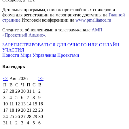
Детальная программа, список приглашённых спикеров и
форма для регистрации на мероприятие доступны на
Главной
странице
Итоговой конференции на
www.pmalliance.ru
Следите за обновлениями в телеграм-канале
АМП
«Проектный Альянс»
.
ЗАРЕГИСТРИРОВАТЬСЯ ДЛЯ ОЧНОГО ИЛИ ОНЛАЙН
УЧАСТИЯ
Новости Мира Управления Проектами
Календарь
<<
Авг 2026
>>
П
В
С
Ч
П
С
В
27
28
29
30
31
1
2
3
4
5
6
7
8
9
10
11
12
13
14
15
16
17
18
19
20
21
22
23
24
25
26
27
28
29
30
31
1
2
3
4
5
6