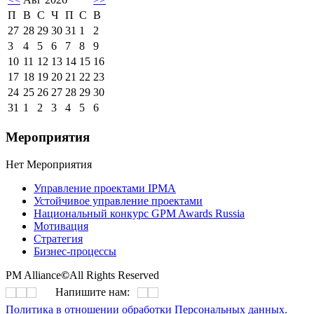
П
В
С
Ч
П
С
В
27
28
29
30
31
1
2
3
4
5
6
7
8
9
10
11
12
13
14
15
16
17
18
19
20
21
22
23
24
25
26
27
28
29
30
31
1
2
3
4
5
6
Мероприятия
Нет Мероприятия
Управление проектами IPMA
Устойчивое управление проектами
Национальный конкурс GPM Awards Russia
Мотивация
Стратегия
Бизнес-процессы
PM Alliance
©
All Rights Reserved
Напишите нам:
Политика в отношении обработки Персональных данных.