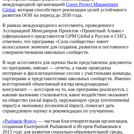
международной организацией
Green Project Management
Global
, которая способствует реализации целей устойчивого
развития ООН на период до 2030 года.
В рамках международного ассессмента, проведенного
Ассоциацией Менеджеров Проектов «Проектный Альянс»
(официального представителя GPM Global в России и СНГ),
отмечено, что программа «Сила сообщества» имеет
колоссальное значение для создания, развития и постоянного
совершенствования школьных сообществ.
В ходе ассессмента для оценки были представлены документы
по программе, импакт — отчеты, а также проведены
интервью и фасилитационные сессии с участниками команды,
партнерами и представителями школьных сообществ. Именно
всесторонний объективный взгляд международных
консультант — асессоров на то, как программа реализуется, с
какими вызовами сталкивается, какое воздействие оказывает
на общество (social impact), окружающую среду (environmental
impact) и экономику (economical impact), помогает дать
справедливую оценку и рекомендации по улучшению.
«Рыбаков Фонд»
— частная благотворительная организация,
созданная Екатериной Рыбаковой и Игорем Рыбаковым в
2015 году для развития социально-образовательной среды,