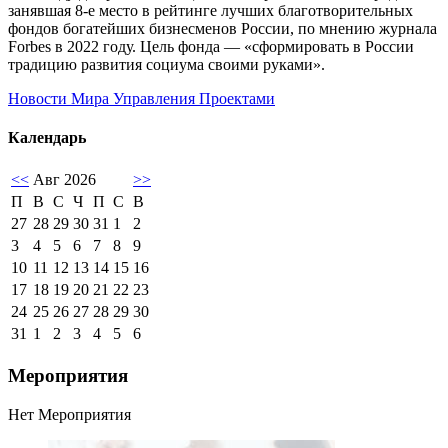
занявшая 8-е место в рейтинге лучших благотворительных
фондов богатейших бизнесменов России, по мнению журнала
Forbes в 2022 году. Цель фонда — «сформировать в России
традицию развития социума своими руками».
Новости Мира Управления Проектами
Календарь
<<
Авг 2026
>>
П
В
С
Ч
П
С
В
27
28
29
30
31
1
2
3
4
5
6
7
8
9
10
11
12
13
14
15
16
17
18
19
20
21
22
23
24
25
26
27
28
29
30
31
1
2
3
4
5
6
Мероприятия
Нет Мероприятия