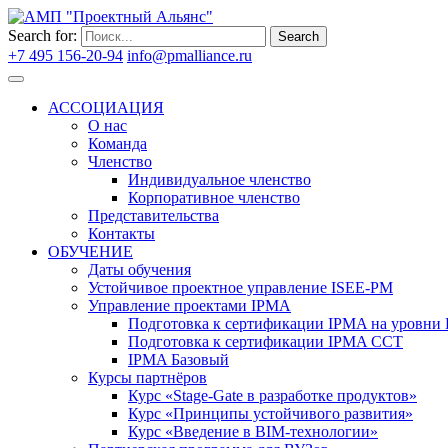
Search for:
Search
+7 495 156-20-94
info@pmalliance.ru
Войти
АССОЦИАЦИЯ
О нас
Команда
Членство
Индивидуальное членство
Корпоративное членство
Представительства
Контакты
ОБУЧЕНИЕ
Даты обучения
Устойчивое проектное управление ISEE-PM
Управление проектами IPMA
Подготовка к сертификации IPMA на уровни D
Подготовка к сертификации IPMA CCT
IPMA Базовый
Курсы партнёров
Курс «Stage-Gate в разработке продуктов»
Курс «Принципы устойчивого развития»
Курс «Введение в BIM-технологии»