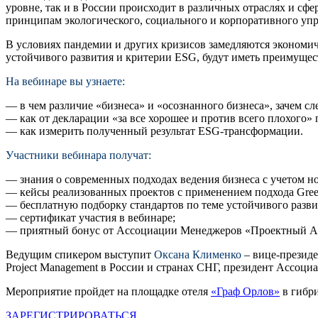
уровне, так и в России происходит в различных отраслях и сфе
принципам экологического, социального и корпоративного упр
В условиях пандемии и других кризисов замедляются экономи
устойчивого развития и критерии ESG, будут иметь преимущес
На вебинаре вы узнаете:
— в чем различие «бизнеса» и «осознанного бизнеса», зачем с
— как от декларации «за все хорошее и против всего плохого»
— как измерить полученный результат ESG-трансформации.
Участники вебинара получат:
— знания о современных подходах ведения бизнеса с учетом но
— кейсы реализованных проектов с применением подхода Green
— бесплатную подборку стандартов по теме устойчивого разви
— сертификат участия в вебинаре;
— приятный бонус от Ассоциации Менеджеров «Проектный Аль
Ведущим спикером выступит
Оксана Клименко
– вице-презид
Project Management в России и странах СНГ, президент Ассо
Мероприятие пройдет на площадке отеля
«Граф Орлов»
в гибр
ЗАРЕГИСТРИРОВАТЬСЯ