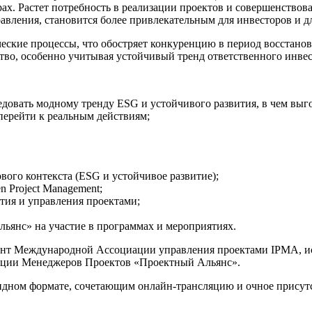
рах. Растет потребность в реализации проектов и совершенствов
авления, становится более привлекательным для инвесторов и д
ческие процессы, что обостряет конкуренцию в период восстан
тво, особенно учитывая устойчивый тренд ответственного инве
ледовать модному тренду ESG и устойчивого развития, в чем выг
 перейти к реальным действиям;
вого контекста (ESG и устойчивое развитие);
 Project Management;
тия и управления проектами;
янс» на участие в программах и мероприятиях.
ент Международной Ассоциации управления проектами IPMA, и
циации Менеджеров Проектов «Проектный Альянс».
идном формате, сочетающим онлайн-трансляцию и очное присут