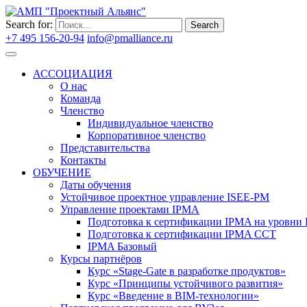
Search for:
Search
+7 495 156-20-94
info@pmalliance.ru
Войти
АССОЦИАЦИЯ
О нас
Команда
Членство
Индивидуальное членство
Корпоративное членство
Представительства
Контакты
ОБУЧЕНИЕ
Даты обучения
Устойчивое проектное управление ISEE-PM
Управление проектами IPMA
Подготовка к сертификации IPMA на уровни D
Подготовка к сертификации IPMA CCT
IPMA Базовый
Курсы партнёров
Курс «Stage-Gate в разработке продуктов»
Курс «Принципы устойчивого развития»
Курс «Введение в BIM-технологии»