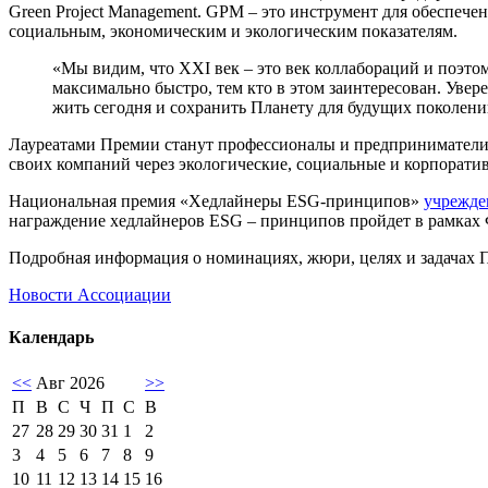
Green Project Management. GPM – это инструмент для обеспече
социальным, экономическим и экологическим показателям.
«Мы видим, что XXI век – это век коллабораций и поэто
максимально быстро, тем кто в этом заинтересован. Ув
жить сегодня и сохранить Планету для будущих поколени
Лауреатами Премии станут профессионалы и предприниматели
своих компаний через экологические, социальные и корпорати
Национальная премия «Хедлайнеры ESG-принципов»
учрежде
награждение хедлайнеров ESG – принципов пройдет в рамках Ф
Подробная информация о номинациях, жюри, целях и задачах 
Новости Ассоциации
Календарь
<<
Авг 2026
>>
П
В
С
Ч
П
С
В
27
28
29
30
31
1
2
3
4
5
6
7
8
9
10
11
12
13
14
15
16