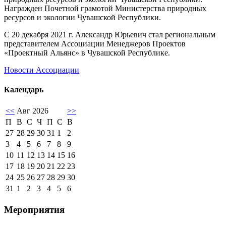
Награжден Почетной грамотой Министерства природных
ресурсов и экологии Чувашской Республики.
С 20 декабря 2021 г. Александр Юрьевич стал региональным
представителем Ассоциации Менеджеров Проектов
«Проектный Альянс» в Чувашской Республике.
Новости Ассоциации
Календарь
<<
Авг 2026
>>
П
В
С
Ч
П
С
В
27
28
29
30
31
1
2
3
4
5
6
7
8
9
10
11
12
13
14
15
16
17
18
19
20
21
22
23
24
25
26
27
28
29
30
31
1
2
3
4
5
6
Мероприятия