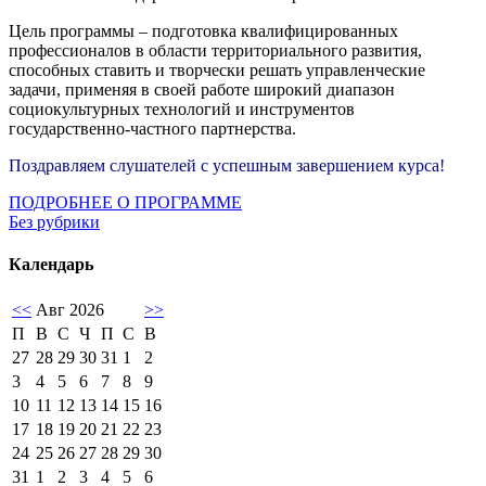
Цель программы – подготовка квалифицированных
профессионалов в области территориального развития,
способных ставить и творчески решать управленческие
задачи, применяя в своей работе широкий диапазон
социокультурных технологий и инструментов
государственно-частного партнерства.
Поздравляем слушателей с успешным завершением курса!
ПОДРОБНЕЕ О ПРОГРАММЕ
Без рубрики
Календарь
<<
Авг 2026
>>
П
В
С
Ч
П
С
В
27
28
29
30
31
1
2
3
4
5
6
7
8
9
10
11
12
13
14
15
16
17
18
19
20
21
22
23
24
25
26
27
28
29
30
31
1
2
3
4
5
6