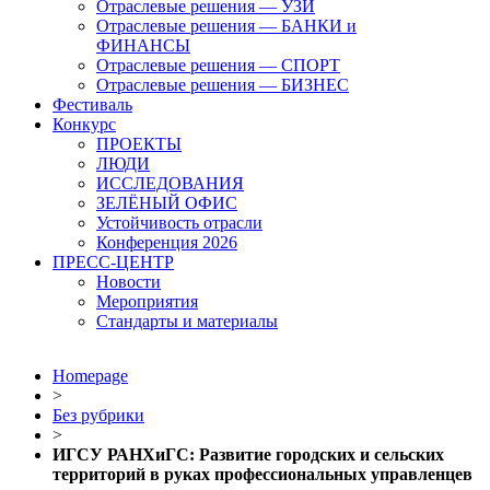
Отраслевые решения — УЗИ
Отраслевые решения — БАНКИ и
ФИНАНСЫ
Отраслевые решения — СПОРТ
Отраслевые решения — БИЗНЕС
Фестиваль
Конкурс
ПРОЕКТЫ
ЛЮДИ
ИССЛЕДОВАНИЯ
ЗЕЛЁНЫЙ ОФИС
Устойчивость отрасли
Конференция 2026
ПРЕСС-ЦЕНТР
Новости
Мероприятия
Стандарты и материалы
Homepage
>
Без рубрики
>
ИГСУ РАНХиГС: Развитие городских и сельских
территорий в руках профессиональных управленцев