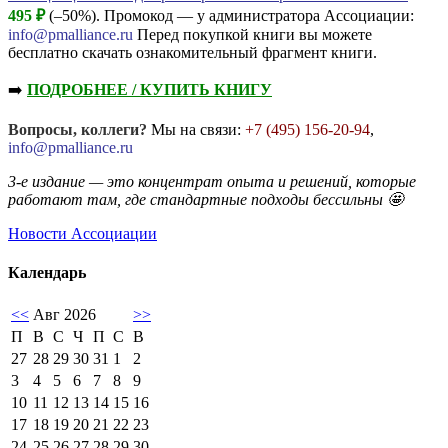
495 ₽
(–50%). Промокод — у администратора Ассоциации:
info@pmalliance.ru
Перед покупкой книги вы можете
бесплатно скачать ознакомительный фрагмент книги.
➡️
ПОДРОБНЕЕ / КУПИТЬ КНИГУ
Вопросы, коллеги?
Мы на связи:
+7 (495) 156-20-94
,
info@pmalliance.ru
3-е издание — это концентрат опыта и решений, которые
работают там, где стандартные подходы бессильны 🤩
Новости Ассоциации
Календарь
<<
Авг 2026
>>
П
В
С
Ч
П
С
В
27
28
29
30
31
1
2
3
4
5
6
7
8
9
10
11
12
13
14
15
16
17
18
19
20
21
22
23
24
25
26
27
28
29
30