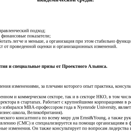
правленческий подход;
 финансовые показатели;
ботать легче и меньше, а организация при этом стабильно функц
кт от проведенной оценки и организационных изменений.
тия и специальные призы от Проектного Альянса.
ения изменениями, за плечами которого опыт практика, консуль
венном и коммерческом секторе, так и в секторе НКО, в том числ
иректора в стартапах. Работает с крупнейшими корпорациями в р
 избирался MBA-профессором года в Nyenrode University, являетс
изнес-школа, Великобритания).
еского консалтинга по всему миру для Ernst&Young, а также руко
авлению (CMC) и специализируется на помощи организациям в
ые изменения. Он также консультирует по вопросам лидерства 