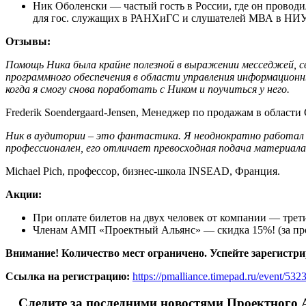
Ник Оболенски — частый гость в России, где он проводи
для гос. служащих в РАНХиГС и слушателей МВА в Н
Отзывы:
Помощь Ника была крайне полезной в выражении месседжей, свя
программного обеспечения в области управления информацион
когда я смогу снова поработать с Ником и поучиться у него.
Frederik Soendergaard-Jensen, Менеджер по продажам в област
Ник в аудитории – это фантастика. Я неоднократно работал 
профессионален, его отличает превосходная подача материал
Michael Pich, профессор, бизнес-школа INSEAD, Франция.
Акции:
При оплате билетов на двух человек от компании — трет
Членам АМП «Проектный Альянс» — скидка 15%! (за про
Внимание! Количество мест ограничено. Успейте зарегистр
Ссылка на регистрацию:
https://pmalliance.timepad.ru/event/532
Следите за последними новостями Проектного 