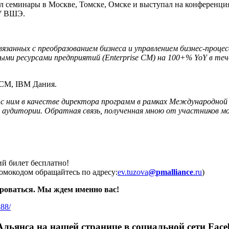
л семинары в Москве, Томске, Омске и выступал на конференци
ИУ ВШЭ.
занных с преобразованием бизнеса и управлением бизнес-процес
ными ресурсами предприятий (
Enterprise
CM
) на 100+%
YoY
в теч
и CM, IBM Дания.
с ним в качестве директора программ в рамках Международной
а аудитории. Обратная связь, полученная мною от участников 
ий билет бесплатно!
мокодом обращайтесь по адресу:
ev.tuzova
@
pmalliance
.ru
)
ироваться. Мы ждем именно вас!
388/
Альянса на нашей странице в социальной сети Fac