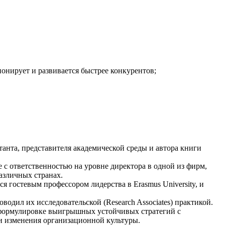
ионирует и развивается быстрее конкурентов;
танта, представителя академической среды и автора книги
е с ответственностью на уровне директора в одной из фирм,
азличных странах.
я гостевым профессором лидерства в Erasmus University, и
водил их исследовательской (Research Associates) практикой.
 формулировке выигрышных устойчивых стратегий с
и изменения организационной культуры.