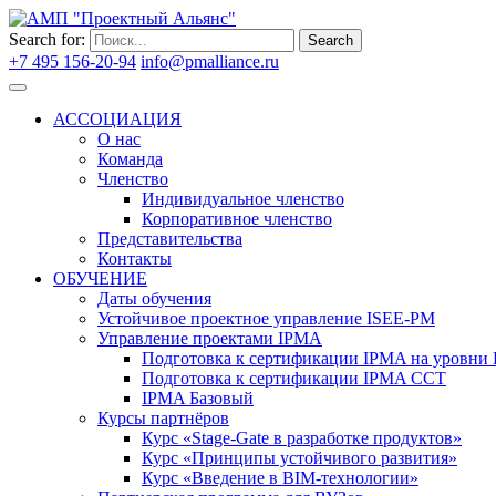
Search for:
Search
+7 495 156-20-94
info@pmalliance.ru
Войти
АССОЦИАЦИЯ
О нас
Команда
Членство
Индивидуальное членство
Корпоративное членство
Представительства
Контакты
ОБУЧЕНИЕ
Даты обучения
Устойчивое проектное управление ISEE-PM
Управление проектами IPMA
Подготовка к сертификации IPMA на уровни D
Подготовка к сертификации IPMA CCT
IPMA Базовый
Курсы партнёров
Курс «Stage-Gate в разработке продуктов»
Курс «Принципы устойчивого развития»
Курс «Введение в BIM-технологии»