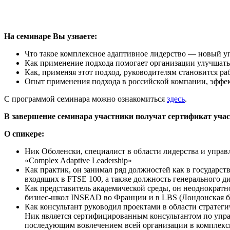
На семинаре Вы узнаете:
Что такое комплексное адаптивное лидерство — новый у
Как применение подхода помогает организации улучшать
Как, применяя этот подход, руководителям становится ра
Опыт применения подхода в российской компании, эффе
С программой семинара можно ознакомиться
здесь
.
В завершение семинара участники получат сертификат учас
О спикере:
Ник Оболенски, специалист в области лидерства и управл
«Complex Adaptive Leadership»
Как практик, он занимал ряд должностей как в государст
входящих в FTSE 100, а также должность генерального д
Как представитель академической среды, он неоднократно
бизнес-школ INSEAD во Франции и в LBS (Лондонская б
Как консультант руководил проектами в области стратегич
Ник является сертифицированным консультантом по упр
последующим вовлечением всей организации в комплексн