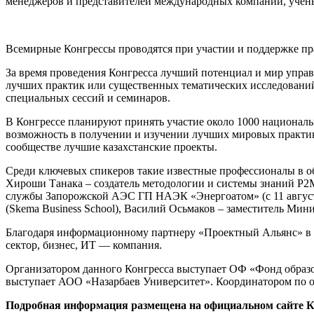
менеджеров и представителей международных компаний, учены
Всемирные Конгрессы проводятся при участии и поддержке п
За время проведения Конгресса лучший потенциал и мир упра
лучших практик или существенных тематических исследований 
специальных сессий и семинаров.
В
Конгрессе планируют принять участие около 1000 национальн
возможность в получении и изучении лучших мировых практик
сообществе лучшие казахстанские проекты.
Среди ключевых спикеров такие известные профессионалы в о
Хироши Танака – создатель методологии и системы знаний P2
службы Запорожской АЭС ГП НАЭК «Энергоатом» (c 11 август
(Skema Business School), Василий Осьмаков – заместитель Ми
Благодаря информационному партнеру «Проектный Альянс» в Ко
сектор, бизнес, ИТ — компания.
Организатором данного Конгресса выступает ОФ «Фонд образо
выступает АОО «Назарбаев Университет». Координатором по о
Подробная информация размещена на официальном сайте К