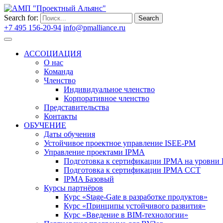
Search for:
Search
+7 495 156-20-94
info@pmalliance.ru
Войти
АССОЦИАЦИЯ
О нас
Команда
Членство
Индивидуальное членство
Корпоративное членство
Представительства
Контакты
ОБУЧЕНИЕ
Даты обучения
Устойчивое проектное управление ISEE-PM
Управление проектами IPMA
Подготовка к сертификации IPMA на уровни D
Подготовка к сертификации IPMA CCT
IPMA Базовый
Курсы партнёров
Курс «Stage-Gate в разработке продуктов»
Курс «Принципы устойчивого развития»
Курс «Введение в BIM-технологии»