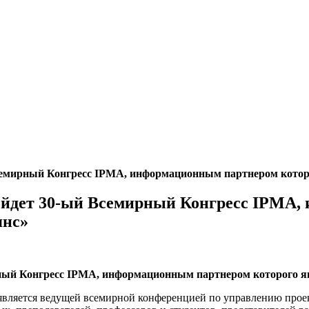
й Всемирный Конгресс IPMA, информационным партнером кот
 пройдет 30-ый Всемирный Конгресс IPM
янс»
рный Конгресс
IPMA
, информационным партнером которого я
является ведущей всемирной конференцией по управлению проек