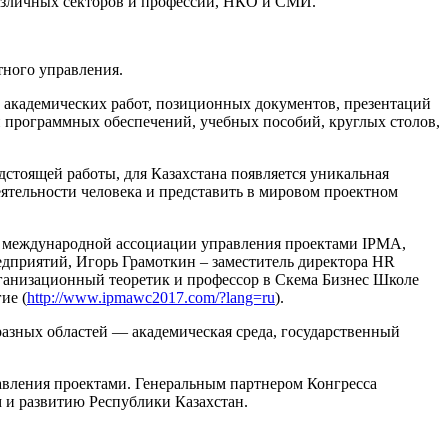
различных секторов и профессий, НКО и СМИ.
ного управления.
 академических работ, позиционных документов, презентаций
и программных обеспечений, учебных пособий, круглых столов,
дстоящей работы, для Казахстана появляется уникальная
тельности человека и представить в мировом проектном
нт международной ассоциации управления проектами IPMA,
дприятий, Игорь Грамоткин – заместитель директора HR
ганизационный теоретик и профессор в Скема Бизнес Школе
ие (
http://www.ipmawc2017.com/?lang=ru
).
разных областей — академическая среда, государственный
авления проектами. Генеральным партнером Конгресса
 и развитию Республики Казахстан.