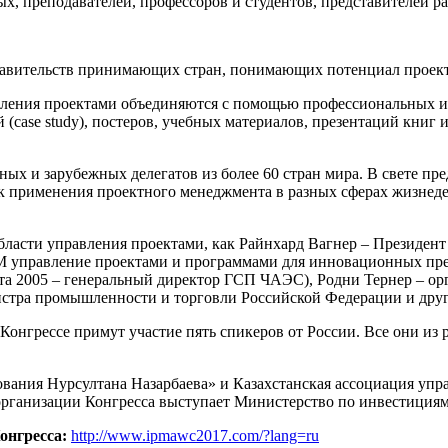
х, преподавателей, профессоров и студентов, представителей 
равительств принимающих стран, понимающих потенциал проект
вления проектами объединяются с помощью профессиональных и
(case study), постеров, учебных материалов, презентаций книг 
ых и зарубежных делегатов из более 60 стран мира. В свете пре
 применения проектного менеджмента в разных сферах жизнедея
бласти управления проектами, как Райнхард Вагнер – Президе
M управление проектами и программами для инновационных пре
а 2005 – генеральный директор ГСП ЧАЭС), Родни Тернер – ор
нистра промышленности и торговли Российской Федерации и друг
нгрессе примут участие пять спикеров от России. Все они из 
вания Нурсултана Назарбаева» и Казахстанская ассоциация упр
рганизации Конгресса выступает Министерство по инвестициям
онгресса:
http://www.ipmawc2017.com/?lang=ru