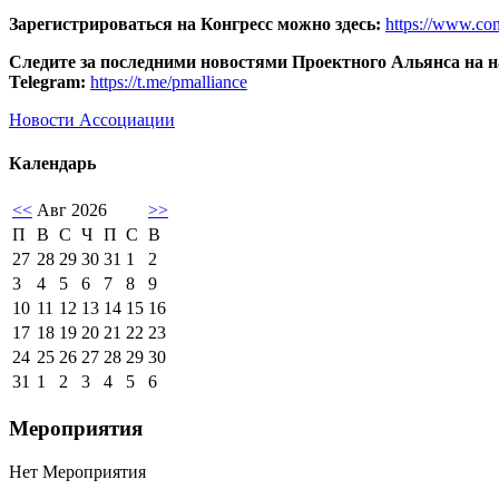
Зарегистрироваться на Конгресс можно здесь:
https://www.co
Следите за последними новостями Проектного Альянса на н
Telegram:
https://t.me/pmalliance
Новости Ассоциации
Календарь
<<
Авг 2026
>>
П
В
С
Ч
П
С
В
27
28
29
30
31
1
2
3
4
5
6
7
8
9
10
11
12
13
14
15
16
17
18
19
20
21
22
23
24
25
26
27
28
29
30
31
1
2
3
4
5
6
Мероприятия
Нет Мероприятия