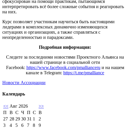
сфокусирован на помощи практикам, пытающимся
интерпретировать всё более сложные события и реагировать
на них.
Курс позволяет участникам научиться быть настоящими
лидерами в комплексных динамично изменяющихся
ситуациях и организациях, а также справляться с
неопределенностью и парадоксами.
Подробная информация:
Следите за последними новостями Проектного Альянса на
нашей странице в социальной сети
Facebook:
https://www.facebook.com/pmallianceru
и на нашем
канале в Telegram:
https://t.me/pmalliance
Новости Ассоциации
Календарь
<<
Авг 2026
>>
П
В
С
Ч
П
С
В
27
28
29
30
31
1
2
3
4
5
6
7
8
9