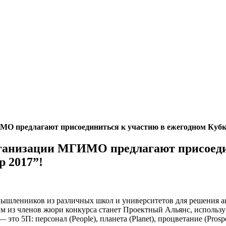
О предлагают присоединиться к участию в ежегодном Кубке 
ганизации МГИМО предлагают присоедин
p 2017”!
мышленников из различных школ и университетов для решения а
ним из членов жюри конкурса станет Проектный Альянс, исполь
П: персонал (People), планета (Planet), процветание (Prosperit