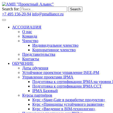
Search for:
Search
+7 495 156-20-94
info@pmalliance.ru
Войти
АССОЦИАЦИЯ
О нас
Команда
Членство
Индивидуальное членство
Корпоративное членство
Представительства
Контакты
ОБУЧЕНИЕ
Даты обучения
Устойчивое проектное управление ISEE-PM
Управление проектами IPMA
Подготовка к сертификации IPMA на уровни D
Подготовка к сертификации IPMA CCT
IPMA Базовый
Курсы партнёров
Курс «Stage-Gate в разработке продуктов»
Курс «Принципы устойчивого развития»
Курс «Введение в BIM-технологии»