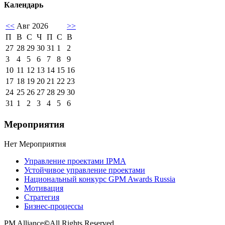
Календарь
<<
Авг 2026
>>
П
В
С
Ч
П
С
В
27
28
29
30
31
1
2
3
4
5
6
7
8
9
10
11
12
13
14
15
16
17
18
19
20
21
22
23
24
25
26
27
28
29
30
31
1
2
3
4
5
6
Мероприятия
Нет Мероприятия
Управление проектами IPMA
Устойчивое управление проектами
Национальный конкурс GPM Awards Russia
Мотивация
Стратегия
Бизнес-процессы
PM Alliance
©
All Rights Reserved