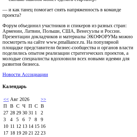
— и как танец помогает снять напряженность в команде
проекта?
Форум объединил участников и спикеров из разных стран:
Армении, Латвии, Польши, США, Венесуэлы и России.
Презентации докладчиков и материалы ЭКОФОРУМа можно
посмотреть на сайте www.pmalliance.ru. На популярной
площадке представители бизнес-сообщества и органов власти
поделились опытом реализации стратегических проектов, а
молодые специалисты вдохновили всех новыми идеями для
развития бизнеса.
Новости Ассоциации
Календарь
<<
Авг 2026
>>
П
В
С
Ч
П
С
В
27
28
29
30
31
1
2
3
4
5
6
7
8
9
10
11
12
13
14
15
16
17
18
19
20
21
22
23